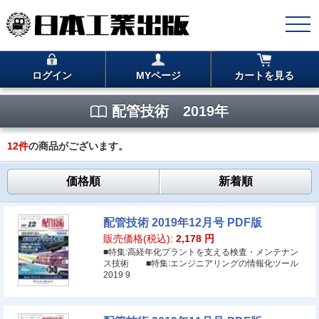
ログイン
MYページ
カートを見る
配管技術 2019年
12
件
の商品がございます。
価格順
新着順
配管技術 2019年12月号 PDF版
販売価格(税込):
2,178
円
■特集:高経年化プラントを支える検査・メンテナン
ス技術 ■特集:エンジニアリングの情報化ツール
2019 9