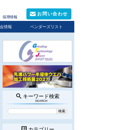
お問い合わせ
採用情報
会情報
ベンダーズリスト
search
キーワード検索
SEARCH
list_alt
カテゴリー