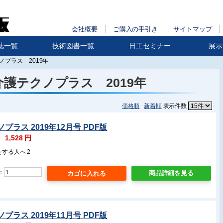
会社概要
ご購入の手引き
サイトマップ
誌一覧
技術図書一覧
日工セミナー
展示
ノプラス 2019年
介護テクノプラス 2019年
価格順
新着順
表示件数
プラス 2019年12月号 PDF版
：
1,528
円
をする人へ 2
：
商品詳細を見る
プラス 2019年11月号 PDF版