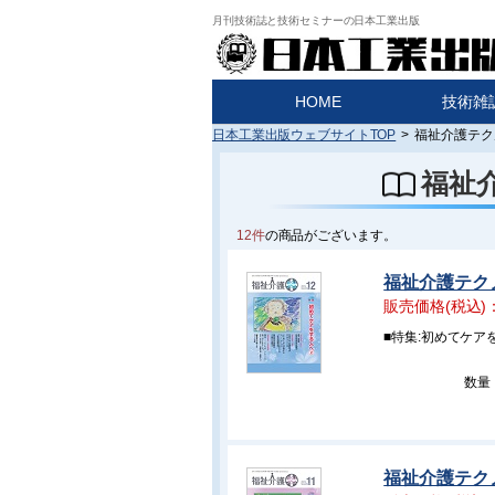
月刊技術誌と技術セミナーの日本工業出版
HOME
技術雑
日本工業出版ウェブサイトTOP
>
福祉介護テク
福祉
12件
の商品がございます。
福祉介護テクノ
販売価格(税込)
■特集:初めてケア
数量
福祉介護テクノ