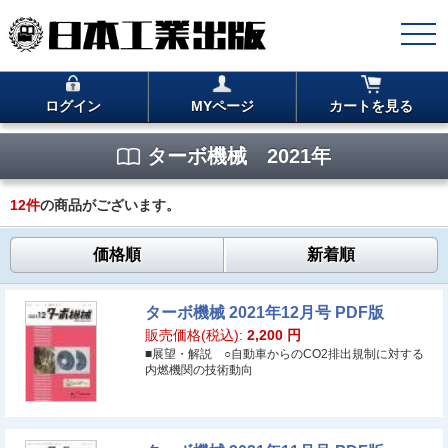
ログイン
MYページ
カートを見る
ターボ機械 2021年
12
件
の商品がございます。
価格順
新着順
ターボ機械 2021年12月号 PDF版
販売価格(税込):
2,200
円
■展望・解説 ○自動車からのCO2排出規制に対する
内燃機関の技術動向