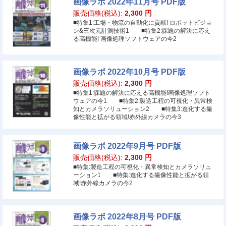
画像ラボ 2022年11月号 PDF版
販売価格(税込):
2,300
円
■特集1:工場・物流の自動化に貢献! ロボットビジョ
ン&三次元計測技術1 ■特集2:課題の解決に応え
る高機能! 画像処理ソフトウェアの今2
画像ラボ 2022年10月号 PDF版
販売価格(税込):
2,300
円
■特集1:課題の解決に応える高機能!画像処理ソフト
ウェアの今1 ■特集2:製造工程の可視化・異常検
知とカメラソリューション2 ■特集3:進化する撮
像性能と拡がる領域!赤外線カメラの今3
画像ラボ 2022年9月号 PDF版
販売価格(税込):
2,300
円
■特集:製造工程の可視化・異常検知とカメラソリュ
ーション1 ■特集:進化する撮像性能と拡がる領
域!赤外線カメラの今2
画像ラボ 2022年8月号 PDF版