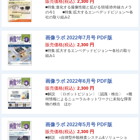
販売価格(税込):
2,300
円
■特集:進化する撮像性能と拡がる領域!赤外線カメラ
の今1 ■特集:拡大するエンベデッドビジョン〜各
社の取り組み2
画像ラボ 2022年7月号 PDF版
販売価格(税込):
2,300
円
■特集:拡大するエンベデッドビジョン〜各社の取り
組み1
画像ラボ 2022年6月号 PDF版
販売価格(税込):
2,300
円
■解説 〔ロボットビジョン〕〔認識・検出〕 ○幾
何情報によるニューラルネットワークに未知な障害
物の検出 ほか
画像ラボ 2022年5月号 PDF版
販売価格(税込):
2,300
円
■解説 ○自律型外観検査システム&ソリューショ