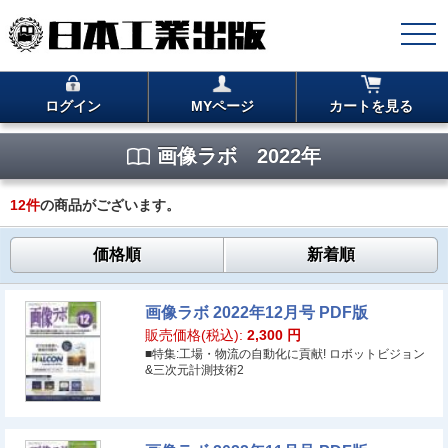
ログイン
MYページ
カートを見る
画像ラボ 2022年
12
件
の商品がございます。
価格順
新着順
画像ラボ 2022年12月号 PDF版
販売価格(税込):
2,300
円
■特集:工場・物流の自動化に貢献! ロボットビジョン
&三次元計測技術2