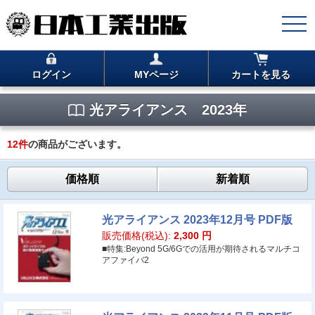
ログイン
MYページ
カートを見る
光アライアンス 2023年
12
件
の商品がございます。
価格順
新着順
光アライアンス 2023年12月号 PDF版
販売価格(税込):
2,300
円
■特集:Beyond 5G/6Gでの活用が期待されるマルチコ
アファイバ2