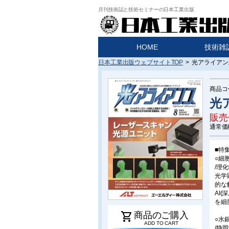
月刊技術誌と技術セミナーの日本工業出版
HOME
技術雑
日本工業出版ウェブサイトTOP
>
光アライアンス
商品コ
光ア
販売
通常価
■特
○細
/理
光学
的な
AI
を細
shopping_cart
商品のご購入
○水
ADD TO CART
/静