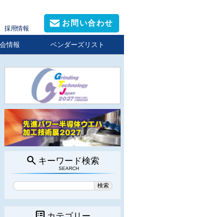
お問い合わせ
採用情報
会情報
ベンダーズリスト
search
キーワード検索
SEARCH
list_alt
カテゴリー