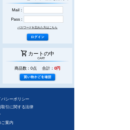
Mail：
Pass：
パスワードを忘れた方はこちら
shopping_cart
カートの中
CART
商品数：0点 合計：
0円
イバシーポリシー
商取引に関する法律
ク
のご案内