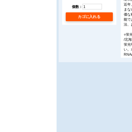
近年
個数：
まな
価な
カゴに入れる
能で
法、
○蛍
/北
蛍光
い。
RN
○人
/東
筆者
トー
様の
○紫
/名
今回
によ
すこ
てお
た。