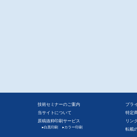
ータ転送での販売となります。入金確認後転送いたします。
媒体からスキャンした画像データをpdf化しております、元の誌面に起因する汚
歪み、またスキャナの不調によるかたむき等はご容赦ください。
人的な範囲を超える使用目的での複製、ネットワークを通じて収録されたデー
送信できる状態にすることを禁じます。
技術セミナーのご案内
プラ
当サイトについて
特定
原稿抜粋印刷サービス
リン
▸
白黒印刷
▸
カラー印刷
転載