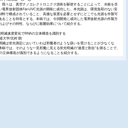
、我々は、真空ナノエレクトロニクス技術を駆使することによって、水銀を含
い電界放射固体Far-UVC光源の開発に成功した。本光源は、環境負荷のない安
材料で構成されていること、高価な装置を必要とせずにどこでも光源を作製可
あることを特長とする。本稿では、今回開発に成功した電界放射光源の作製方
およびその特性、ならびに殺菌効果について紹介する。
光明滅速度変化でRNAの立体構造を識別する
海道大学/北村 朗
明滅は蛍光測定においていわば邪魔者のような扱いを受けることが少なくな
本稿では、そのような一見邪魔に見える蛍光明滅の“速度と割合”を測ることで、
Aの立体構造が識別できるようになることを紹介する。
工的なエンドサイトーシス様分裂を起こす光応答性膜変形リポソーム
京農工大学/内田紀之
らは最近、膜の伸長効果を示す光応答性分子機を利用することで、エンドサイ
シス様の分裂を誘導することに成功している。本稿では、エンドサイトーシス
膜変形を可能にする分子技術、およびその応用に関して紹介する。
外線殺菌に定説を覆す効果を発見
古屋市立大学/松本貴裕・他
の研究で、紫外線殺菌には二つの効果、DNA(RNA)の破壊と、活性酸素の生成
るウイルスや細菌の死滅効果が共存していることが判明した。従来の定説を覆
の新たな紫外線殺菌の基本原理は、種々の細菌で同様に成立することが判明し
り、普遍的に成り立つ法則であると考えられる。本稿では、その要旨を纏め