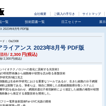
会社概要
ご購入の手引き
サイトマップ
誌一覧
技術図書一覧
日工セミナー
展示
 2023年8月号 PDF版
ード：
Oa2308
ライアンス 2023年8月号 PDF版
価格/
2,300
円(税込)
格/
2,300
円(税込)
集:バイオテクノロジーの進化に貢献する光技術1
胞の明視野画像から細胞種や状態を読み取る基盤技術
化学研究所/城口克之
顕微鏡は生命科学研究における重要なツールであるが、生きた細胞の分子網羅
解析は困難である。筆者らは、独自に開発した自動細胞観察分取システムと
(深層学習)を組み合わせ、網羅的遺伝子発現解析により規定した細胞の種類や状態
胞画像から推定する基盤技術を開発した。
銀フリー電界放射固体Far-UVC光源の開発
岡大学/根尾陽一郎・他