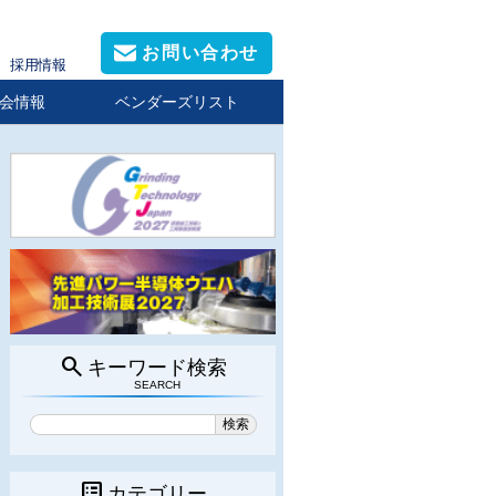
お問い合わせ
採用情報
会情報
ベンダーズリスト
search
キーワード検索
SEARCH
list_alt
カテゴリー