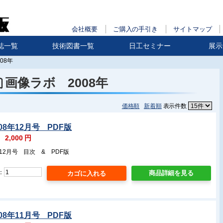
会社概要
ご購入の手引き
サイトマップ
誌一覧
技術図書一覧
日工セミナー
展示
08年
画像ラボ 2008年
価格順
新着順
表示件数
08年12月号 PDF版
：
2,000
円
12月号 目次 & PDF版
：
商品詳細を見る
08年11月号 PDF版