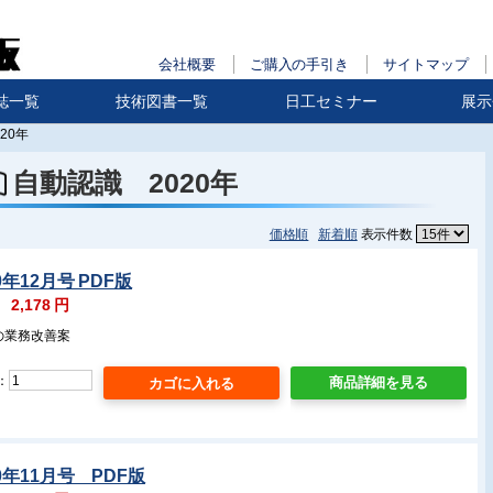
会社概要
ご購入の手引き
サイトマップ
誌一覧
技術図書一覧
日工セミナー
展示
20年
自動認識 2020年
価格順
新着順
表示件数
0年12月号 PDF版
：
2,178
円
の業務改善案
：
商品詳細を見る
0年11月号 PDF版