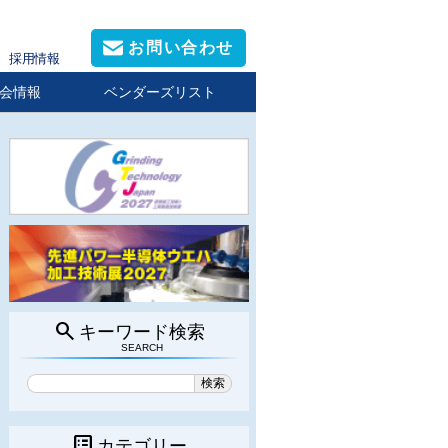
お問い合わせ
採用情報
会情報
ベンダーズリスト
search
キーワード検索
SEARCH
list_alt
カテゴリー