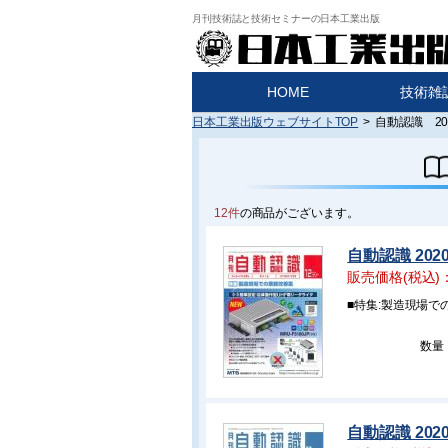
月刊技術誌と技術セミナーの日本工業出版
HOME
技術雑
日本工業出版ウェブサイトTOP
>
自動認識 20
12件
の商品がございます。
自動認識 202
販売価格(税込)
■特集:製造現場で
数量
自動認識 202