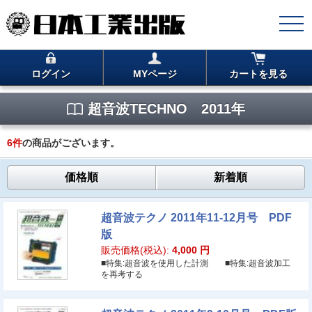
ログイン
MYページ
カートを見る
超音波TECHNO 2011年
6
件
の商品がございます。
価格順
新着順
超音波テクノ 2011年11-12月号 PDF
版
販売価格(税込):
4,000
円
■特集:超音波を使用した計測 ■特集:超音波加工
を再考する