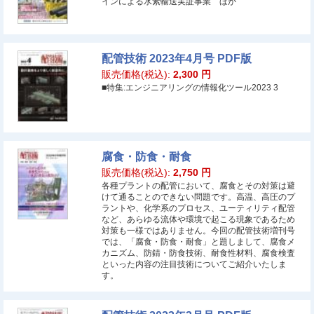
インによる水素輸送実証事業 ほか
配管技術 2023年4月号 PDF版
販売価格(税込):
2,300
円
■特集:エンジニアリングの情報化ツール2023 3
腐食・防食・耐食
販売価格(税込):
2,750
円
各種プラントの配管において、腐食とその対策は避
けて通ることのできない問題です。高温、高圧のプ
ラントや、化学系のプロセス、ユーティリティ配管
など、あらゆる流体や環境で起こる現象であるため
対策も一様ではありません。今回の配管技術増刊号
では、「腐食・防食・耐食」と題しまして、腐食メ
カニズム、防錆・防食技術、耐食性材料、腐食検査
といった内容の注目技術についてご紹介いたしま
す。