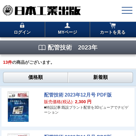
ログイン
MYページ
カートを見る
配管技術 2023年
13
件
の商品がございます。
価格順
新着順
配管技術 2023年12月号 PDF版
販売価格(税込):
2,300
円
■特設記事:既設プラント配管を3Dビューアでナビゲ
ーション