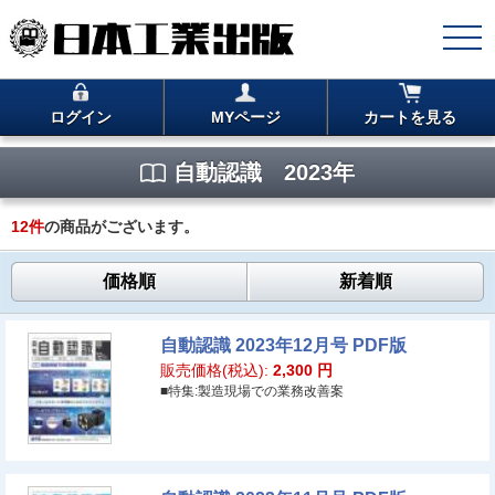
ログイン
MYページ
カートを見る
自動認識 2023年
12
件
の商品がございます。
価格順
新着順
自動認識 2023年12月号 PDF版
販売価格(税込):
2,300
円
■特集:製造現場での業務改善案