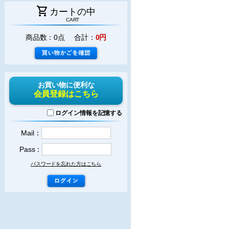
shopping_cart
カートの中
CART
商品数：0点 合計：
0円
お買い物に便利な
会員登録はこちら
ログイン情報を記憶する
Mail：
Pass：
パスワードを忘れた方はこちら