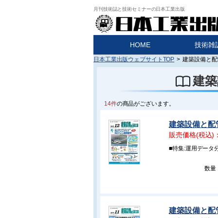
月刊技術誌と技術セミナーの日本工業出版
HOME
技術雑
日本工業出版ウェブサイトTOP
>
建築設備と配
建築
14件
の商品がございます。
建築設備と配管工
販売価格(税込)
■特集:運用データ
数量
建築設備と配管工