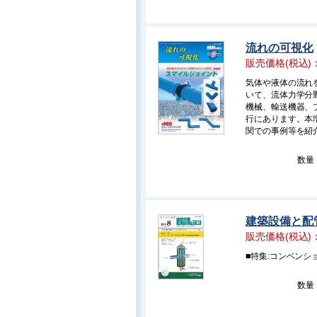
流れの可視化
販売価格(税込)
気体や液体の流れ
いて、流体力学分
機械、輸送機器、
行にあります。本
関での事例等を紹
数量
建築設備と配管
販売価格(税込)
■特集:コンベン
数量