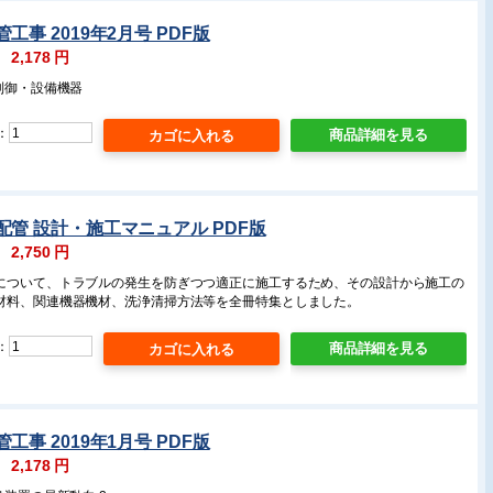
工事 2019年2月号 PDF版
：
2,178
円
制御・設備機器
：
商品詳細を見る
管 設計・施工マニュアル PDF版
：
2,750
円
について、トラブルの発生を防ぎつつ適正に施工するため、その設計から施工の
材料、関連機器機材、洗浄清掃方法等を全冊特集としました。
：
商品詳細を見る
工事 2019年1月号 PDF版
：
2,178
円