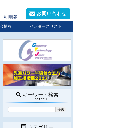
お問い合わせ
採用情報
会情報
ベンダーズリスト
search
キーワード検索
SEARCH
list_alt
カテゴリー