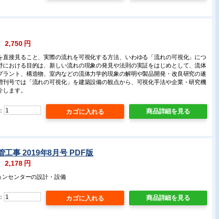
：
2,750
円
を直接見ること、実際の流れを可視化する方法、いわゆる「流れの可視化」につ
野における目的は、新しい流れの現象の発見や法則の実証をはじめとして、流体
プラント、構造物、室内などの流体力学的現象の解明や製品開発・改良研究の遂
増刊号では「流れの可視化」を建築設備の観点から、可視化手法や企業・研究機
介します。
：
商品詳細を見る
工事 2019年8月号 PDF版
：
2,178
円
ションセンターの設計・設備
：
商品詳細を見る