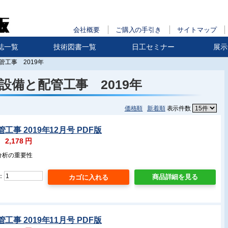
会社概要
ご購入の手引き
サイトマップ
誌一覧
技術図書一覧
日工セミナー
展示
管工事 2019年
設備と配管工事 2019年
価格順
新着順
表示件数
事 2019年12月号 PDF版
：
2,178
円
分析の重要性
：
商品詳細を見る
事 2019年11月号 PDF版