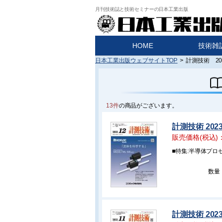
月刊技術誌と技術セミナーの日本工業出版
HOME
技術雑
日本工業出版ウェブサイトTOP
>
計測技術 20
13件
の商品がございます。
計測技術 202
販売価格(税込)
■特集:半導体プ
数量
計測技術 202