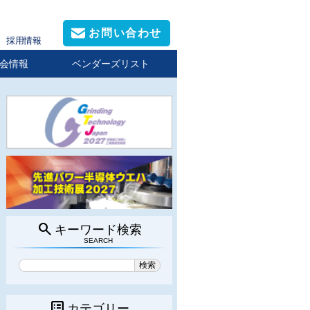
お問い合わせ
採用情報
会情報
ベンダーズリスト
search
キーワード検索
SEARCH
list_alt
カテゴリー