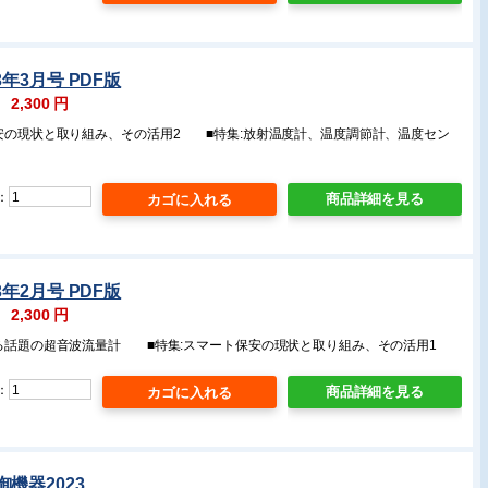
3年3月号 PDF版
：
2,300
円
保安の現状と取り組み、その活用2 ■特集:放射温度計、温度調節計、温度セン
：
商品詳細を見る
3年2月号 PDF版
：
2,300
円
める話題の超音波流量計 ■特集:スマート保安の現状と取り組み、その活用1
：
商品詳細を見る
機器2023