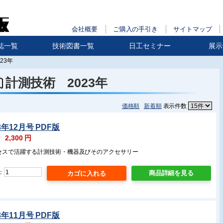
会社概要
ご購入の手引き
サイトマップ
誌一覧
技術図書一覧
日工セミナー
展示
23年
計測技術 2023年
価格順
新着順
表示件数
3年12月号 PDF版
：
2,300
円
ロセスで活躍する計測技術・機器及びそのアクセサリー
：
商品詳細を見る
3年11月号 PDF版