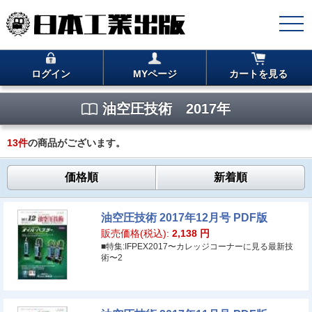
ログイン
MYページ
カートを見る
油空圧技術 2017年
13
件
の商品がございます。
価格順
新着順
油空圧技術 2017年12月号 PDF版
販売価格(税込):
2,138
円
■特集:IFPEX2017〜カレッジコーナーに見る最新技
術〜2