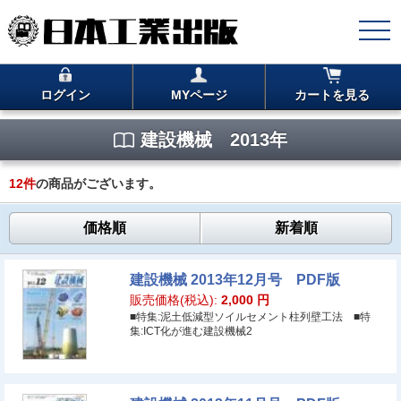
ログイン
MYページ
カートを見る
建設機械 2013年
12
件
の商品がございます。
価格順
新着順
建設機械 2013年12月号 PDF版
販売価格(税込):
2,000
円
■特集:泥土低減型ソイルセメント柱列壁工法 ■特
集:ICT化が進む建設機械2