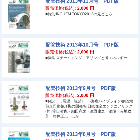
配管技術 2013年11月号 PDF版
販売価格(税込):
2,000
円
■特集:INCHEM TOKYO2013の見どころ
配管技術 2013年10月号 PDF版
販売価格(税込):
2,000
円
■特集:スチームエンジニアリングと省エネルギー
配管技術 2013年9月号 PDF版
販売価格(税込):
2,000
円
■解説 〔展望・解説〕 ○海底パイプライン/鋼管端
部真円化整形機の開発/新日鉄住金エンジニアリング
(株)/岸口哲也・細田寛之・生野康之・池徹・赤坂政
芳・鳥井正志 ほか
配管技術 2013年8月号 PDF版