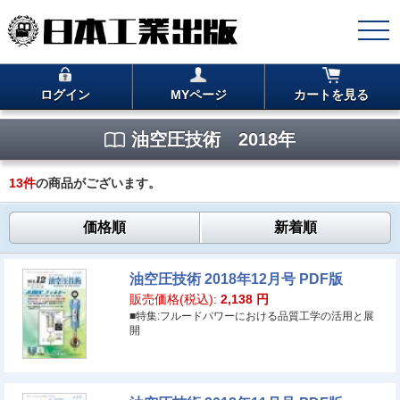
ログイン
MYページ
カートを見る
油空圧技術 2018年
13
件
の商品がございます。
価格順
新着順
油空圧技術 2018年12月号 PDF版
販売価格(税込):
2,138
円
■特集:フルードパワーにおける品質工学の活用と展
開