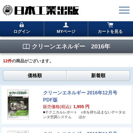
ログイン
MYページ
カートを見る
クリーンエネルギー 2016年
12
件
の商品がございます。
価格順
新着順
クリーンエネルギー 2016年12月号
PDF版
販売価格(税込):
1,955
円
■テクニカルレポート ○水を持ち込まないデータセ
ンタ空調システム ほか