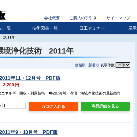
会社概要
ご購入の手引き
サイトマップ
誌一覧
技術図書一覧
日工セミナー
展示
2011年
環境浄化技術 2011年
価格順
新着順
表示件数
011年11・12月号 PDF版
：
3,200
円
らのエネルギー回収・利用技術 ■特集:河川・湖沼・海域浄化技術の最新動向
：
商品詳細を見る
011年9・10月号 PDF版