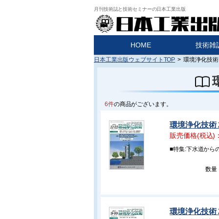
月刊技術誌と技術セミナーの日本工業出版
HOME
技術雑
日本工業出版ウェブサイトTOP
>
環境浄化技術 
6件
の商品がございます。
環境浄化技術 2
販売価格(税込)
■特集:下水道か
数量
環境浄化技術 2