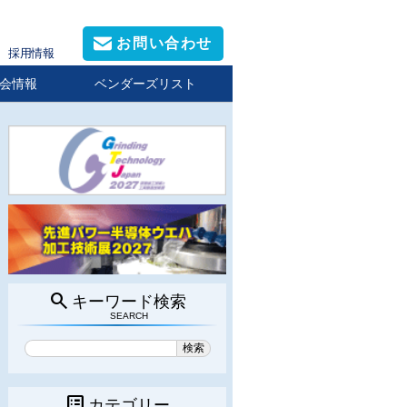
お問い合わせ
採用情報
会情報
ベンダーズリスト
search
キーワード検索
SEARCH
list_alt
カテゴリー