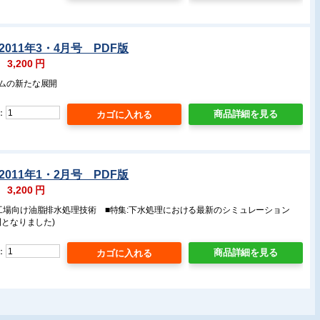
2011年3・4月号 PDF版
：
3,200
円
テムの新たな展開
：
商品詳細を見る
2011年1・2月号 PDF版
：
3,200
円
料工場向け油脂排水処理技術 ■特集:下水処理における最新のシミュレーション
刊となりました)
：
商品詳細を見る