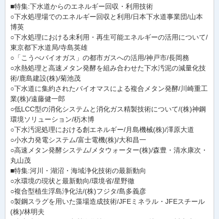
■特集:下水道からのエネルギー回収・利用技術
○下水処理場でのエネルギー回収と利用/日本下水道事業団/山本
博英
○下水処理における未利用・再生可能エネルギーの活用について/
東京都下水道局/寺島英雄
○「こうべバイオガス」の都市ガスへの活用/神戸市/長岡務
○水熱処理と高速メタン発酵を組み合わせた下水汚泥の減量化技
術/鹿島建設(株)/菊池茂
○下水道に集約されたバイオマスによる複合メタン発酵/川崎重工
業(株)/遠藤健一郎
○低LCC型の消化システムと消化ガス精製技術について/(株)神鋼
環境ソリューション/杤木博
○下水汚泥処理における創エネルギー/月島機械(株)/澤原大道
○小水力発電システム/富士電機(株)/大和昌一
○高速メタン発酵システム/メタウォーター(株)/森豊・清水康次・
丸山茂
■特集:河川・湖沼・海域浄化技術の最新動向
○水環境の現状と最新動向/環境省/星野徹
○複合型植生浮島浄化法/(株)フジタ/島多義彦
○製鋼スラグを用いた藻場造成技術/JFEミネラル・JFEスチール
(株)/林明夫