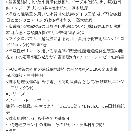
○炭素繊維を用いた水質浄化技術/ウイーグル(株)/明田川康/新日
鉄エンジニアリング(株)/福永和久・高木敏彦
○浮遊ろ過装置を用いた水質浄化技術/ダイワ工業(株)/平根健/新
日鉄エンジニアリング(株)/福永和久・高木敏彦
○富栄養化汚濁水域の自然浄化手法について(株)石井工作研究所
本田広徳・奈須健/(株)マリン技研/葛西宏直
○マイクロバブル・超音波による河川・湖沼浄化技術/エンバイロ
ビジョン(株)/豊岡正志
○導電性ポリマーを用いる環境調和型活性酸素連続発生装置の開
発とその応用/桐蔭横浜大学/齋藤潔/(有)ワコン・ディビー/山崎晃
一
○VOC対策のための過硫酸塩製剤の開発/(株)ADEKA/金田崇良・
保坂将毅・白井博明
○排水処理設備の計画停電、節電対策商品として/日鉄環境エンジ
ニアリング(株)
■シリーズ
○フィールド・レポート
難問への挑戦から生まれた「CaCCO法」/T.Tech.Office/田村真紀
夫
○排水処理における生物学の基礎 4
生物処理プラントの運転 その1/セントラル科学(株)/
■連載