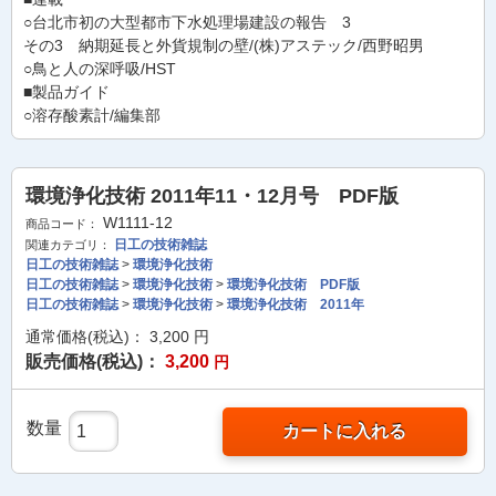
○台北市初の大型都市下水処理場建設の報告 3
その3 納期延長と外貨規制の壁/(株)アステック/西野昭男
○鳥と人の深呼吸/HST
■製品ガイド
○溶存酸素計/編集部
環境浄化技術 2011年11・12月号 PDF版
W1111-12
商品コード：
日工の技術雑誌
関連カテゴリ：
日工の技術雑誌
>
環境浄化技術
日工の技術雑誌
>
環境浄化技術
>
環境浄化技術 PDF版
日工の技術雑誌
>
環境浄化技術
>
環境浄化技術 2011年
通常価格(税込)：
3,200
円
販売価格(税込)：
3,200
円
数量
カートに入れる