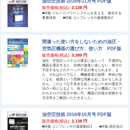
油空圧技術 2016年11月号 PDF版
販売価格(税込):
2,138
円
■特集:フルードパワーシステムを支える、進化する
要素技術 ■特集:コンプレッサの最新動向2
間違った使い方をしないための油圧・
空気圧機器の選び方、使い方 PDF版
販売価格(税込):
3,300
円
油圧・空気圧システムの選定にあたって、不適切な
機器を選定すると、目標の速度に達しない、推力が
不足するなどのスペック不足が考えられます。ま
た、そればかりでなく、機械装置の故障、寿命が短
くなる、破損という危険な現象も起こるかもしれま
せん。このような不具合を起こさないための選定方
法の一助となるよう、各メーカーより機器について
のカタログの見方や使い方、機器の仕様を把握する
方法等をご解説いただきました。
油空圧技術 2016年10月号 PDF版
販売価格(税込):
2,138
円
■特集:コンプレッサの最新動向1 ■特集:高圧化の