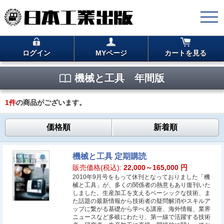
ログイン
MYページ
カートを見る
機械と工具 年間版
1
件
の商品がございます。
価格順
新着順
機械と工具 定期購読
販売価格(税込):
22,000～165,000
円
2010年9月号をもって休刊となっておりました「機
械と工具」が、多くの関係者の熱意もあり復刊いた
しました。生産加工を支えるベーシックな技術、ま
た話題の最新情報から技術者の疑問解消やスキルア
ップに繋がる基礎から学べる講座、海外情報、業界
ニュースなど多岐にわたり、第一線で活躍する技術