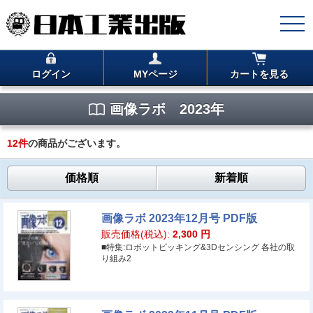
ログイン
MYページ
カートを見る
画像ラボ 2023年
12
件
の商品がございます。
価格順
新着順
画像ラボ 2023年12月号 PDF版
販売価格(税込):
2,300
円
■特集:ロボットピッキング&3Dセンシング 各社の取
り組み2