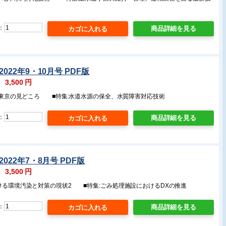
：
商品詳細を見る
022年9・10月号 PDF版
：
3,500
円
22東京の見どころ ■特集:水道水源の保全、水質障害対応技術
：
商品詳細を見る
022年7・8月号 PDF版
：
3,500
円
おける環境汚染と対策の現状2 ■特集:ごみ処理施設におけるDXの推進
：
商品詳細を見る