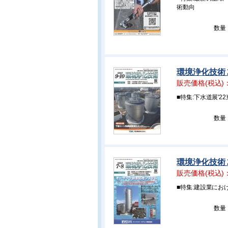
術動向
数量
環境浄化技術 2
販売価格(税込)
■特集:下水道展'
数量
環境浄化技術 2
販売価格(税込)
■特集:建設業に
数量