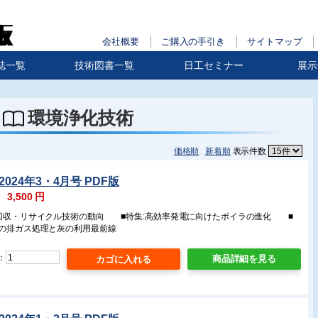
会社概要
ご購入の手引き
サイトマップ
誌一覧
技術図書一覧
日工セミナー
展示
環境浄化技術
価格順
新着順
表示件数
024年3・4月号 PDF版
：
3,500
円
の回収・リサイクル技術の動向 ■特集:高効率発電に向けたボイラの進化 ■
設の排ガス処理と灰の利用最前線
：
商品詳細を見る