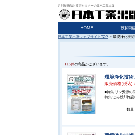
月刊技術誌と技術セミナーの日本工業出版
HOME
技術雑
日本工業出版ウェブサイトTOP
>
環境浄化技術
115件
の商品がございます。
環境浄化技術 2
販売価格(税込)
■特集:リン資源
特集:ごみ焼却施
数量