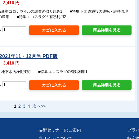
：
3,410
円
ける新型コロナウイルス調査の取り組み1 ■特集:下水道施設の運転・維持管理
の適用 ■特集:エコスラグの有効利用2
：
商品詳細を見る
021年11・12月号 PDF版
：
3,410
円
壌・地下水汚浄化技術 ■特集:エコスラグの有効利用1
：
商品詳細を見る
1
2
3
4
次へ>>
技術セミナーのご案内
プラ
当サイトについて
特定