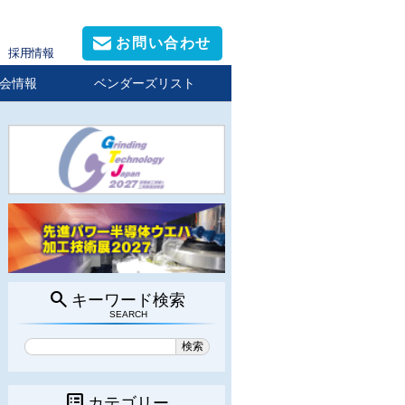
お問い合わせ
採用情報
会情報
ベンダーズリスト
search
キーワード検索
SEARCH
list_alt
カテゴリー