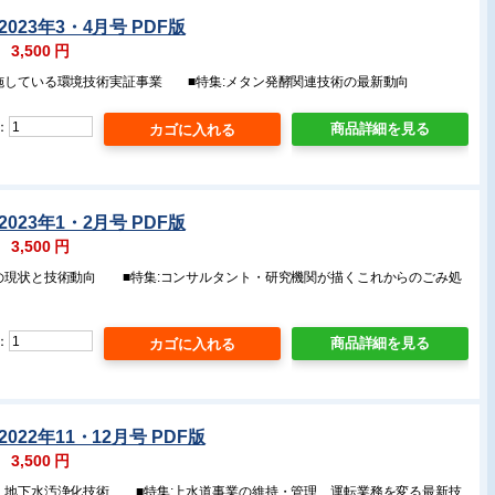
023年3・4月号 PDF版
：
3,500
円
実施している環境技術実証事業 ■特集:メタン発酵関連技術の最新動向
：
商品詳細を見る
023年1・2月号 PDF版
：
3,500
円
場の現状と技術動向 ■特集:コンサルタント・研究機関が描くこれからのごみ処
：
商品詳細を見る
022年11・12月号 PDF版
：
3,500
円
壌・地下水汚浄化技術 ■特集:上水道事業の維持・管理、運転業務を変る最新技