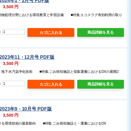
024年1・2月号 PDF版
：
3,500
円
廃棄物処理分野における環現教育と学習設備 ■特集:エコスラグ有効利用の取り
：
商品詳細を見る
023年11・12月号 PDF版
：
3,500
円
壌・地下水汚染浄化技術 ■特集:ごみ焼却施設と収集運搬におけるDXの展開2
：
商品詳細を見る
023年9・10月号 PDF版
：
3,500
円
おける環境技術の最新動向 ■特集:ごみ焼却施設と・運搬におけるDX