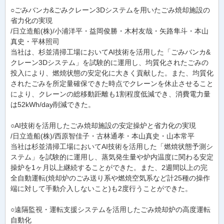
○ごみバンカ&ごみクレーン3Dシステムを用いたごみ焼却施設の
省力化の実現
/日立造船(株)/小浦洋平・益岡俊勝・木村友哉・矢路隼斗・本山
真史・平林照司
当社は、杉並清掃工場においてAI技術を活用した「ごみバンカ&
クレーン3Dシステム」を試験的に運用し、均質化されたごみの
投入により、燃焼状態の安定化に大きく貢献した。また、均質化
されたごみを所定量確保できた時点でクレーンを休止させること
により、クレーンの総移動距離も1割程度低減でき、消費電力量
は52kWh/day削減できた。
○AI技術を活用したごみ焼却施設の安定操炉と省力化の実現
/日立造船(株)/西原智佳子・古林通孝・本山真史・山本常平
当社は杉並清掃工場においてAI技術を活用した「燃焼状態予測シ
ステム」を試験的に運用し、蒸気発生量や炉内温度に関わる安定
操炉を1ヶ月以上継続することができた。また、2週間以上の完
全自動運転(焼却炉のごみ送り系や燃焼空気系など計25種の操作
端に対して手動介入しないこと)も2度行うことができた。
○遠隔監視・運転支援システムを活用したごみ焼却炉の高度運転
自動化