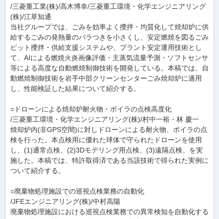
/三菱重工業(株)/高木博幸/三菱重工環境・化学エンジニアリング
(株)/江草知通
当社グループでは、ごみを効率よく攪拌・均質化して焼却炉に供
給するごみの発熱量のバラつきを小さくし、安定燃焼を図るごみ
ピット攪拌・供給支援システムや、プラント安定運用技術とし
て、AIによる燃焼火炎画像評価・主蒸気流量予測・ソフトセンサ
等による高度な自動燃焼制御技術を開発している。本稿では、自
動燃焼制御技術を岩手中部クリーンセンターごみ焼却炉に適用
し、性能検証した結果について紹介する。
○ドローンによる焼却炉耐火物・ボイラの点検高度化
/三菱重工環境・化学エンジニアリング(株)/村中一裕・林 慶一
焼却炉内(非GPS空間)に対しドローンによる耐火物、ボイラの点
検を行った。本点検用に優れた球体で守られたドローンを使用
し、(1)通常点検、(2)3Dモデリング用点検、(3)遠隔点検、を実
施した。本稿では、特許取得済である当該技術で得られた実例に
ついて紹介する。
○廃棄物処理施設での巡視点検業務の自動化
/JFEエンジニアリング(株)/中村高陽
廃棄物処理施設における巡視点検業務での異常検知を自動化する