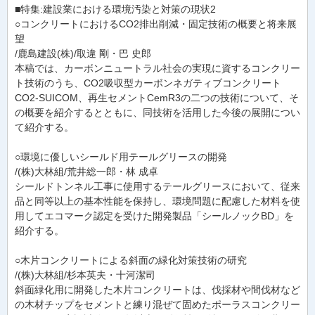
■特集:建設業における環境汚染と対策の現状2
○コンクリートにおけるCO2排出削減・固定技術の概要と将来展
望
/鹿島建設(株)/取違 剛・巴 史郎
本稿では、カーボンニュートラル社会の実現に資するコンクリー
ト技術のうち、CO2吸収型カーボンネガティブコンクリート
CO2-SUICOM、再生セメントCemR3の二つの技術について、そ
の概要を紹介するとともに、同技術を活用した今後の展開につい
て紹介する。
○環境に優しいシールド用テールグリースの開発
/(株)大林組/荒井総一郎・林 成卓
シールドトンネル工事に使用するテールグリースにおいて、従来
品と同等以上の基本性能を保持し、環境問題に配慮した材料を使
用してエコマーク認定を受けた開発製品「シールノックBD」を
紹介する。
○木片コンクリートによる斜面の緑化対策技術の研究
/(株)大林組/杉本英夫・十河潔司
斜面緑化用に開発した木片コンクリートは、伐採材や間伐材など
の木材チップをセメントと練り混ぜて固めたポーラスコンクリー