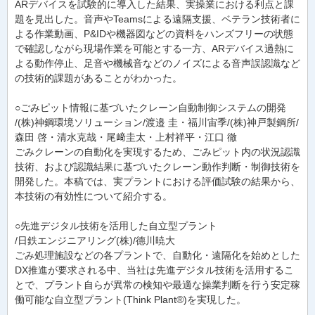
ARデバイスを試験的に導入した結果、実操業における利点と課
題を見出した。音声やTeamsによる遠隔支援、ベテラン技術者に
よる作業動画、P&IDや機器図などの資料をハンズフリーの状態
で確認しながら現場作業を可能とする一方、ARデバイス過熱に
よる動作停止、足音や機械音などのノイズによる音声誤認識など
の技術的課題があることがわかった。
○ごみピット情報に基づいたクレーン自動制御システムの開発
/(株)神鋼環境ソリューション/渡邉 圭・福川宙季/(株)神戸製鋼所/
森田 啓・清水克哉・尾﨑圭太・上村祥平・江口 徹
ごみクレーンの自動化を実現するため、ごみピット内の状況認識
技術、および認識結果に基づいたクレーン動作判断・制御技術を
開発した。本稿では、実プラントにおける評価試験の結果から、
本技術の有効性について紹介する。
○先進デジタル技術を活用した自立型プラント
/日鉄エンジニアリング(株)/德川暁大
ごみ処理施設などの各プラントで、自動化・遠隔化を始めとした
DX推進が要求される中、当社は先進デジタル技術を活用するこ
とで、プラント自らが異常の検知や最適な操業判断を行う安定稼
働可能な自立型プラント(Think Plant®)を実現した。