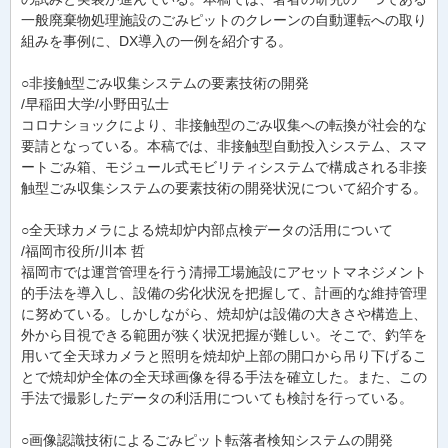
一般廃棄物処理施設のごみピットのクレーンの自動運転への取り
組みを事例に、DX導入の一例を紹介する。
○非接触型ごみ収集システムの要素技術の開発
/早稲田大学/小野田弘士
コロナショックにより、非接触型のごみ収集への転換が社会的な
要請となっている。本稿では、非接触型自動投入システム、スマ
ートごみ箱、モジュール式モビリティシステムで構成される非接
触型ごみ収集システムの要素技術の開発状況について紹介する。
○全天球カメラによる焼却炉内部点検データの活用について
/福岡市役所/川本 哲
福岡市では運営管理を行う清掃工場施設にアセットマネジメント
的手法を導入し、設備の劣化状況を把握して、計画的な維持管理
に努めている。しかしながら、焼却炉は設備の大きさや構造上、
外から目視できる範囲が狭く状況把握が難しい。そこで、釣竿を
用いて全天球カメラと照明を焼却炉上部の開口から吊り下げるこ
とで焼却炉全体の全天球画像を得る手法を確立した。また、この
手法で撮影したデータの利活用についても検討を行っている。
○画像認識技術によるごみピット転落者検知システムの開発