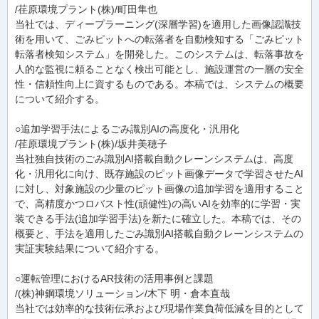
/荏原環境プラント(株)/町田隼也
当社では、ディープラーニング(深層学習)を適用した画像認識技
術を用いて、ごみピットへの転落者を自動検知する「ごみピット
転落者検知システム」を開発した。このシステムは、転落事故を
人的な監視に頼ることなく検出可能とし、施設運営の一層の安全
性・信頼性向上に資するものである。本稿では、システムの概要
について紹介する。
○追加学習手法によるごみ識別AIの高度化・汎用化
/荏原環境プラント(株)/坂井美穂子
当社独自技術のごみ識別AI搭載自動クレーンシステムは、高度
化・汎用化に向け、既存施設のピット画像データで学習させたAI
に対し、対象施設の少量のピット画像の追加学習を適用すること
で、高精度かつロバスト性(頑健性)の高いAIを効率的に学習・実
装できる手法(追加学習手法)を新たに確立した。本稿では、その
概要と、手法を適用したごみ識別AI搭載自動クレーンシステムの
実証実験結果について紹介する。
○運転管理におけるAR技術の活用事例と課題
/(株)神鋼環境ソリューション/木下 明・倉本直哉
当社では効率的な技術伝承および現場作業負荷低減を目的として