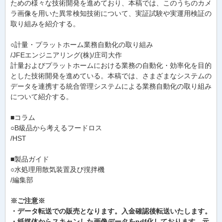
ための様々な技術開発を進めており、本稿では、このうちのカメ
ラ画像を用いた異常検知技術について、実証試験や実運用検証の
取り組みを紹介する。
○計量・プラットホーム業務自動化の取り組み
/JFEエンジニアリング(株)/庄司大作
計量およびプラットホームにおける業務の自動化・効率化を目的
とした技術開発を進めている。本稿では、さまざまなシステムの
データを連携する統合管理システムによる業務自動化の取り組み
について紹介する。
■コラム
○B級品から考えるフードロス
/HST
■製品ガイド
○水処理用散気装置及び撹拌機
/編集部
※ご注意※
・データ転送での販売となります。入金確認後転送いたします。
・紙媒体からスキャンした画像データをpdf化しております、元