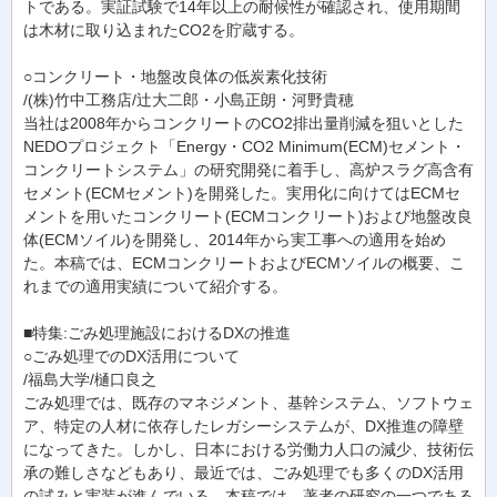
トである。実証試験で14年以上の耐候性が確認され、使用期間
は木材に取り込まれたCO2を貯蔵する。
○コンクリート・地盤改良体の低炭素化技術
/(株)竹中工務店/辻大二郎・小島正朗・河野貴穂
当社は2008年からコンクリートのCO2排出量削減を狙いとした
NEDOプロジェクト「Energy・CO2 Minimum(ECM)セメント・
コンクリートシステム」の研究開発に着手し、高炉スラグ高含有
セメント(ECMセメント)を開発した。実用化に向けてはECMセ
メントを用いたコンクリート(ECMコンクリート)および地盤改良
体(ECMソイル)を開発し、2014年から実工事への適用を始め
た。本稿では、ECMコンクリートおよびECMソイルの概要、こ
れまでの適用実績について紹介する。
■特集:ごみ処理施設におけるDXの推進
○ごみ処理でのDX活用について
/福島大学/樋口良之
ごみ処理では、既存のマネジメント、基幹システム、ソフトウェ
ア、特定の人材に依存したレガシーシステムが、DX推進の障壁
になってきた。しかし、日本における労働力人口の減少、技術伝
承の難しさなどもあり、最近では、ごみ処理でも多くのDX活用
の試みと実装が進んでいる。本稿では、著者の研究の一つである