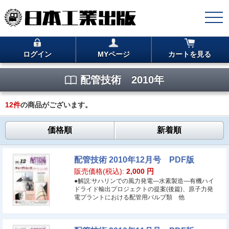
ログイン
MYページ
カートを見る
配管技術 2010年
12
件
の商品がございます。
価格順
新着順
配管技術 2010年12月号 PDF版
販売価格(税込):
2,000
円
●解説:サハリンでの風力発電―水素製造―有機ハイ
ドライド輸出プロジェクトの提案(後篇)、原子力発
電プラントにおける配管用バルブ類 他