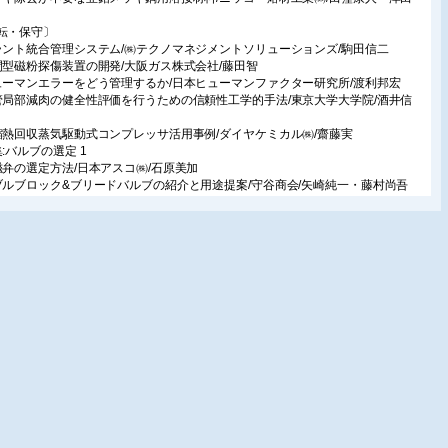
転・保守〕
ラント統合管理システム/㈱テクノマネジメントソリューションズ/駒田信二
閉型磁粉探傷装置の開発/大阪ガス株式会社/藤田智
ューマンエラーをどう管理するか/日本ヒューマンファクター研究所/渡利邦宏
管局部減肉の健全性評価を行うための信頼性工学的手法/東京大学大学院/酒井信
縮熱回収蒸気駆動式コンプレッサ活用事例/ダイヤケミカル㈱/齋藤実
集:バルブの選定 1
磁弁の選定方法/日本アスコ㈱/石原美加
ブルブロック&ブリードバルブの紹介と用途提案/守谷商会/矢崎純一・藤村尚吾
用バルブの種類と特徴(その1)/東洋バルヴ㈱/小岩井隆
載
管技術者への道しるべ
2 回 配管設計の業務全般(その2)/石井泰範
品技術情報
パイラル式熱交換器の進化/㈱クロセ/山下茂