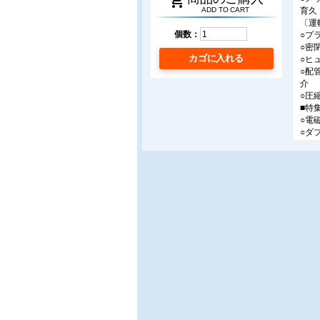
shopping_cart
育久
ADD TO CART
〔運
個数：
○プ
○密
カゴに入れる
○ヒ
○配
介
○圧
■特
○電
○ダ
○汎
■連
○配
第1
■製
○ス