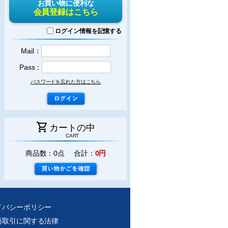
お買い物に便利な
会員登録はこちら
ログイン情報を記憶する
Mail：
Pass：
パスワードを忘れた方はこちら
shopping_cart
カートの中
CART
商品数：0点 合計：
0円
イバシーポリシー
商取引に関する法律