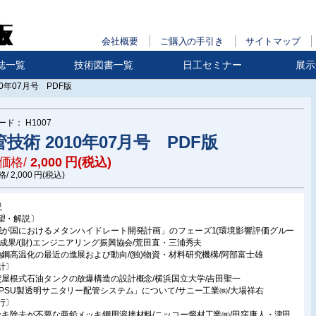
会社概要
ご購入の手引き
サイトマップ
誌一覧
技術図書一覧
日工セミナー
展示
10年07月号 PDF版
ード：
H1007
技術 2010年07月号 PDF版
価格/
2,000
円(税込)
格/
2,000
円(税込)
説
望・解説〕
我が国におけるメタンハイドレート開発計画」のフェーズ1(環境影響評価グルー
の成果/(財)エンジニアリング振興協会/荒田直・三浦秀夫
熱鋼高温化の最近の進展および動向/(独)物資・材料研究機構/阿部富士雄
計〕
定屋根式石油タンクの放爆構造の設計概念/横浜国立大学/吉田聖一
PPSU製透明サニタリー配管システム」について/サニー工業㈱/大場祥右
行〕
ッキ除去が不要な亜鉛メッキ鋼用溶接材料/ニッコー熔材工業㈱/田窪康人・津田