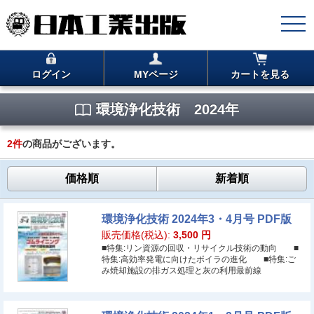
ログイン
MYページ
カートを見る
環境浄化技術 2024年
2
件
の商品がございます。
価格順
新着順
環境浄化技術 2024年3・4月号 PDF版
販売価格(税込):
3,500
円
■特集:リン資源の回収・リサイクル技術の動向 ■
特集:高効率発電に向けたボイラの進化 ■特集:ご
み焼却施設の排ガス処理と灰の利用最前線