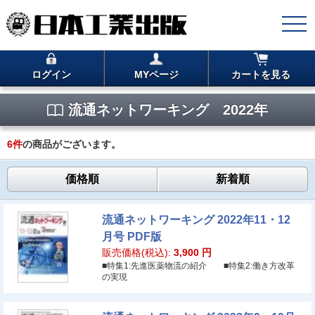
ログイン
MYページ
カートを見る
流通ネットワーキング 2022年
6
件
の商品がございます。
価格順
新着順
流通ネットワーキング 2022年11・12
月号 PDF版
販売価格(税込):
3,900
円
■特集1:先進医薬物流の紹介 ■特集2:働き方改革
の実現