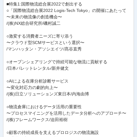
■特集1:国際物流総合展2022で創出する
○「国際物流総合展2022 Logis-Tech Tokyo」の開催にあたって
〜未来の物流像の創造機会〜
/(株)NX総合研究所/磯村誠二
○激変する消費者ニーズに寄り添う
〜クラウド型SCMサービスという選択〜
/マンハッタン・アソシエイツ/髙谷直秀
○オープンシェアリングで持続可能な物流に貢献する
/日本パレットレンタル/新井健文
○AIによる在庫分析診断サービス
〜変化対応力の劇的向上〜
/(株)日立ソリューションズ東日本/内海由博
○物流倉庫におけるデータ活用の重要性
〜プロセスマイニングを活用したデータ分析へのアプローチ〜
/(株)フレームワークス/迫田裕樹
○顧客の持続成長を支えるプロロジスの物流施設