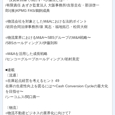
/有限責任 あずさ監査法人 大阪事務所/吉形圭右・那須啓一
郎/(株)KPMG FAS/鵜飼成典
○物流会社を対象としたM&Aにおける法的ポイント
/岩田合同法律事務所/泉 篤志・福地拓己・松田大樹
○物流業界におけるM&A〜SBSグループのM&A戦略〜
/SBSホールディングス/伊藤則和
○M&Aを活用した成長戦略
/センコーグループホールディングス/初村美宏
■連載
〔流通〕
○在庫起点経営を考えるヒント 49
在庫の生産性向上を図るには〜Cash Conversion Cycleの最大化
を目指せ〜
/シーコムス/関口壽一
〔物流〕
○物流不動産ビジネスの業界化に向けて7