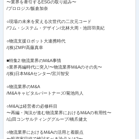
〜業界を牽引するESGの取り組み〜
/プロロジス/飯倉加奈
○現場の未来を変える次世代の二次元コード
/ワム・システム・デザイン/北林大周・池田羽美紀
○物流支援ロボット大連携時代
/(株)ZMP/高藤真幸
■特集2:物流業界のM&A事情
○業界再編時代に突入!〜物流業界M&Aのその先〜
/(株)日本M&Aセンター/宮川智安
○物流業界のM&A
/M&Aキャピタルパートナーズ/菊池尚人
○M&Aは経営者の必修科目
〜再編・淘汰が進む物流業界におけるM&Aの有用性〜
/山田コンサルティンググループ/橋爪健太
○物流業界におけるM&Aの活用と着眼点
〜投資家目線で検討すべき論点とは?〜