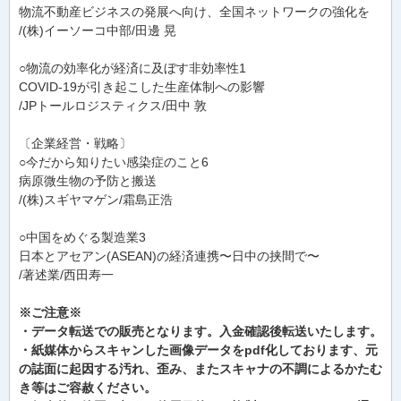
物流不動産ビジネスの発展へ向け、全国ネットワークの強化を
/(株)イーソーコ中部/田邊 晃
○物流の効率化が経済に及ぼす非効率性1
COVID-19が引き起こした生産体制への影響
/JPトールロジスティクス/田中 敦
〔企業経営・戦略〕
○今だから知りたい感染症のこと6
病原微生物の予防と搬送
/(株)スギヤマゲン/霜島正浩
○中国をめぐる製造業3
日本とアセアン(ASEAN)の経済連携〜日中の挟間で〜
/著述業/西田寿一
※ご注意※
・データ転送での販売となります。入金確認後転送いたします。
・紙媒体からスキャンした画像データをpdf化しております、元
の誌面に起因する汚れ、歪み、またスキャナの不調によるかたむ
き等はご容赦ください。