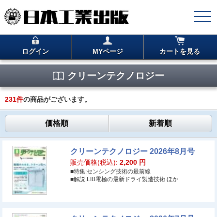
ログイン
MYページ
カートを見る
クリーンテクノロジー
231
件
の商品がございます。
価格順
新着順
クリーンテクノロジー 2026年8月号
販売価格(税込):
2,200
円
■特集:センシング技術の最前線
■解説:LIB電極の最新ドライ製造技術 ほか