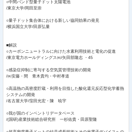
○中間バンド型量子ドット太陽電池
/東京大学/岡田至崇
○量子ドット集合体における新しい協同効果の発見
/横浜国立大学/田原弘量
■解説
○カーボンニュートラルに向けた水素利用技術と電化の促進
/東京電力ホールディングス㈱/矢田部隆志 ・45
○感染症抑制に寄与する空気質管理技術の開発
/㈱安藤・間 青木貴均・中村孝道
○高温熱の高密度貯蔵・利用を目指した酸化還元反応型化学蓄熱
システムの開発
/名古屋大学/窪田光宏・陳 暁宇
○我が国のインベントリデータベース
/(国研)産業技術総合研究所 一杉佑貴・田原聖隆
○超高密度量子ドットの結晶成長技術とその光電子デバイスへの