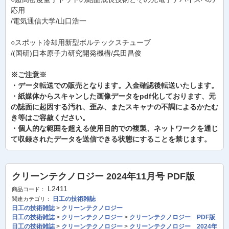
応用
/電気通信大学/山口浩一
○スポット冷却用新型ボルテックスチューブ
/(国研)日本原子力研究開発機構/呉田昌俊
※ご注意※
・データ転送での販売となります。入金確認後転送いたします。
・紙媒体からスキャンした画像データをpdf化しております、元
の誌面に起因する汚れ、歪み、またスキャナの不調によるかたむ
き等はご容赦ください。
・個人的な範囲を超える使用目的での複製、ネットワークを通じ
て収録されたデータを送信できる状態にすることを禁じます。
クリーンテクノロジー 2024年11月号 PDF版
L2411
商品コード：
日工の技術雑誌
関連カテゴリ：
日工の技術雑誌
>
クリーンテクノロジー
日工の技術雑誌
>
クリーンテクノロジー
>
クリーンテクノロジー PDF版
日工の技術雑誌
>
クリーンテクノロジー
>
クリーンテクノロジー 2024年