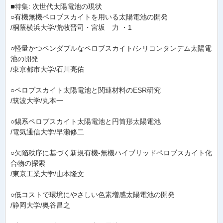
■特集: 次世代太陽電池の現状
○有機無機ペロブスカイトを用いる太陽電池の開発
/桐蔭横浜大学/荒牧晋司・宮坂 力 ・1
○軽量かつベンダブルなペロブスカイト/シリコンタンデム太陽電
池の開発
/東京都市大学/石川亮佑
○ペロブスカイト太陽電池と関連材料のESR研究
/筑波大学/丸本一
○錫系ペロブスカイト太陽電池と円筒形太陽電池
/電気通信大学/早瀬修二
○欠陥秩序に基づく新規有機-無機ハイブリッドペロブスカイト化
合物の探索
/東京工業大学/山本隆文
○低コストで環境にやさしい色素増感太陽電池の開発
/静岡大学/奥谷昌之