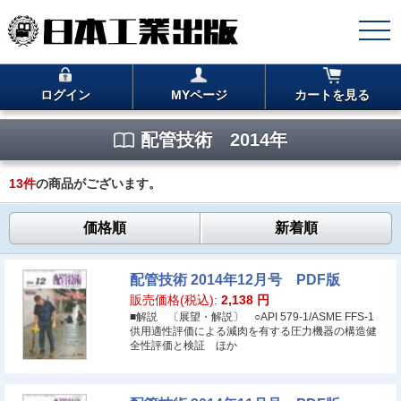
ログイン
MYページ
カートを見る
配管技術 2014年
13
件
の商品がございます。
価格順
新着順
配管技術 2014年12月号 PDF版
販売価格(税込):
2,138
円
■解説 〔展望・解説〕 ○API 579-1/ASME FFS-1
供用適性評価による減肉を有する圧力機器の構造健
全性評価と検証 ほか