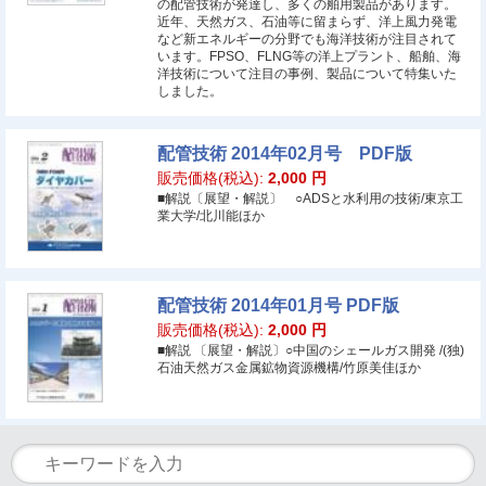
の配管技術が発達し、多くの舶用製品があります。
近年、天然ガス、石油等に留まらず、洋上風力発電
など新エネルギーの分野でも海洋技術が注目されて
います。FPSO、FLNG等の洋上プラント、船舶、海
洋技術について注目の事例、製品について特集いた
しました。
配管技術 2014年02月号 PDF版
販売価格(税込):
2,000
円
■解説〔展望・解説〕 ○ADSと水利用の技術/東京工
業大学/北川能ほか
配管技術 2014年01月号 PDF版
販売価格(税込):
2,000
円
■解説 〔展望・解説〕○中国のシェールガス開発 /(独)
石油天然ガス金属鉱物資源機構/竹原美佳ほか