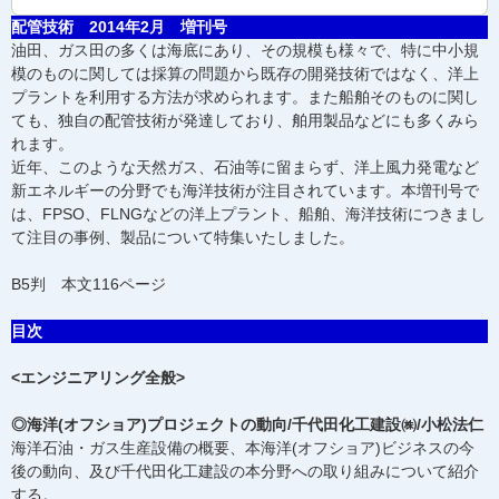
配管技術 2014年2月 増刊号
油田、ガス田の多くは海底にあり、その規模も様々で、特に中小規
模のものに関しては採算の問題から既存の開発技術ではなく、洋上
プラントを利用する方法が求められます。また船舶そのものに関し
ても、独自の配管技術が発達しており、舶用製品などにも多くみら
れます。
近年、このような天然ガス、石油等に留まらず、洋上風力発電など
新エネルギーの分野でも海洋技術が注目されています。本増刊号で
は、FPSO、FLNGなどの洋上プラント、船舶、海洋技術につきまし
て注目の事例、製品について特集いたしました。
B5判 本文116ページ
目次
<エンジニアリング全般>
◎海洋(オフショア)プロジェクトの動向/千代田化工建設㈱/小松法仁
海洋石油・ガス生産設備の概要、本海洋(オフショア)ビジネスの今
後の動向、及び千代田化工建設の本分野への取り組みについて紹介
する。