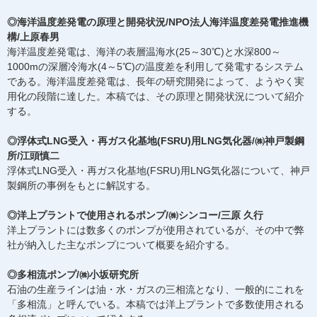
◎海洋温度差発電の原理と開発状況/NPO法人海洋温度差発電推進機
構/上原春男
海洋温度差発電は、海洋の表層温海水(25～30℃)と水深800～
1000mの深層冷海水(4～5℃)の温度差を利用して発電するシステム
である。海洋温度差発電は、長年の研究開発によって、ようやく実
用化の段階に達した。本稿では、その原理と開発状況について紹介
する。
◎浮体式LNG受入・再ガス化基地(FSRU)用LNG気化器/㈱神戸製鋼
所/江頭慎二
浮体式LNG受入・再ガス化基地(FSRU)用LNG気化器について、神戸
製鋼所の事例をもとに解説する。
◎洋上プラントで使用されるポンプ/㈱シンコー/三原 久行
洋上プラントには数多くのポンプが使用されているが、その中で弊
社が納入した主なポンプについて概要を紹介する。
◎多相流ポンプ/㈱小坂研究所
石油の生産ラインは油・水・ガスの三相流となり、一般的にこれを
「多相流」と呼んでいる。本稿では洋上プラントで多数使用される