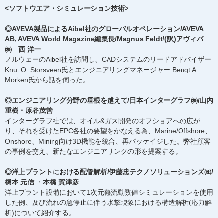
<ソフトウエア・シミュレーション技術>
◎AVEVA製品によるAibel社のグローバルオペレーション/AVEVA
AB, AVEVA World Magazine編集長/Magnus Feldt/(訳)アヴィバ
㈱ 西 洋一
ノルウェーのAibel社を訪問し、CADシステムのリードアドバイザー
Knut O. Storsveen氏とエンジニアリングマネージャー Bengt A.
Morken氏から話を伺った。
◎エンジニアリング分野の垣根を越えて/日本インターグラフ㈱/山内
重樹・原谷茂善
インターグラフ社では、オイル&ガス開発のオフショアへの広が
り、それを受けたEPC各社の要望をかなえる為、Marine/Offshore、
Onshore、Mining向け3D機能を統合、再パッケイジした。弊社顧客
の事例を交え、新たなエンジニアリングの形を提案する。
◎洋上プラントにおける配管解析/伊藤忠テクノソリューションズ㈱/
橋本 元信 ・本橋 賀津彦
洋上プラント設備において1次元熱流動数値シミュレーションを使用
した例、及び流れの急停止に伴う水撃現象における構造解析(応力解
析)について紹介する。