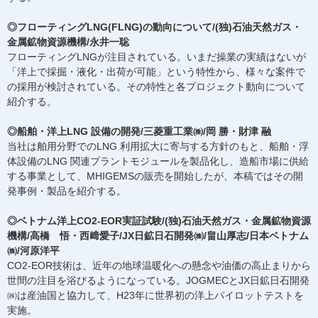
◎フローティングLNG(FLNG)の動向について/(独)石油天然ガス・
金属鉱物資源機構/永井一聡
フローティングLNGが注目されている。いまだ操業の実績はないが
「洋上で採掘・液化・出荷が可能」という特性から、様々な案件で
の採用が検討されている。その特性と各プロジェクト動向について
紹介する。
◎船舶・洋上LNG 設備の開発/三菱重工業㈱/岡 勝・財津 融
当社は舶用分野でのLNG 利用拡大に寄与する方針のもと、船舶・浮
体設備のLNG 関連プラントモジュールを製品化し、造船市場に供給
する事業として、MHIGEMSの販売を開始したが、本稿ではその開
発事例・製品を紹介する。
◎ベトナム洋上CO2-EOR実証試験/(独)石油天然ガス・金属鉱物資源
機構/高橋 悟・西﨑愛子/JX日鉱日石開発㈱/畠山厚志/日本ベトナム
㈱/河原洋平
CO2-EOR技術は、近年の地球温暖化への懸念や油価の高止まりから
世間の注目を浴びるようになっている。JOGMECとJX日鉱日石開発
㈱は産油国と協力して、H23年に世界初の洋上パイロットテストを
実施。