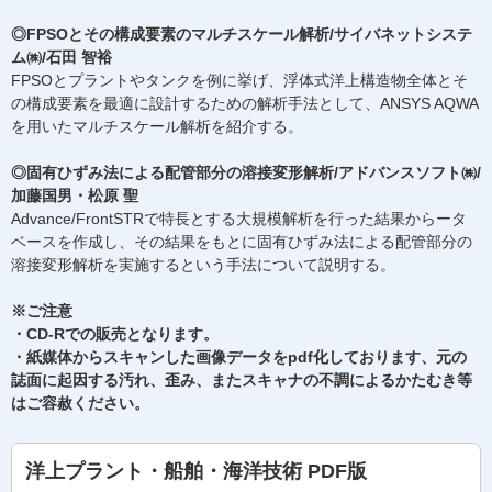
◎FPSOとその構成要素のマルチスケール解析/サイバネットシステ
ム㈱/石田 智裕
FPSOとプラントやタンクを例に挙げ、浮体式洋上構造物全体とそ
の構成要素を最適に設計するための解析手法として、ANSYS AQWA
を用いたマルチスケール解析を紹介する。
◎固有ひずみ法による配管部分の溶接変形解析/アドバンスソフト㈱/
加藤国男・松原 聖
Advance/FrontSTRで特長とする大規模解析を行った結果からータ
ベースを作成し、その結果をもとに固有ひずみ法による配管部分の
溶接変形解析を実施するという手法について説明する。
※ご注意
・CD-Rでの販売となります。
・紙媒体からスキャンした画像データをpdf化しております、元の
誌面に起因する汚れ、歪み、またスキャナの不調によるかたむき等
はご容赦ください。
洋上プラント・船舶・海洋技術 PDF版