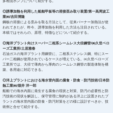
多相流ポンプについて紹介する。
◎誘導加熱を利用した船舶甲板等の溶接歪み取り装置/第一高周波工
業㈱/吉田博隆
鋼板の溶接による歪みを取る方法として、従来バーナー加熱法が使
われてきたが、昨今、誘導加熱を利用した方法も注目されている。
本稿ではそれらの、原理、特徴などについて紹介する。
◎海洋プラント向けスーパー二相系シームレス大径鋼管/㈱久世ベロ
ーズ工業所/土居雅春
石油ガスの海洋プラント用鋼管に、二相系ステンレス鋼、特にスー
パー二相鋼が使用されているケースが増えている。㈱久世ベローズ
工業所では、大径で薄肉から厚肉のシームレス鋼管の製造体制を構
築、各用途に対応できる。
◎洋上プラントにおける海水管内面の腐食・防食・防汚技術/日本防
蝕工業㈱/畑井 洋一郎
船舶での海水内面に発生する腐食の現状と対策、防汚の必要性と防
汚技術の現状を解説し、保守管理に制約がある洋上に設置されたプ
ラントの海水管内面の防食・防汚対策をどの様に設計すべきか、技
術例と合せて紹介する。