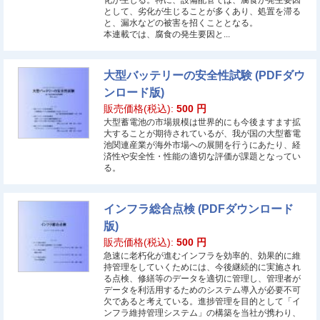
化が生じる。特に、設備配管では、腐食が発生要因
として、劣化が生じることが多くあり、処置を滞る
と、漏水などの被害を招くこととなる。
本連載では、腐食の発生要因と...
大型バッテリーの安全性試験 (PDFダウ
ンロード版)
販売価格(税込):
500
円
大型蓄電池の市場規模は世界的にも今後ますます拡
大することが期待されているが、我が国の大型蓄電
池関連産業が海外市場への展開を行うにあたり、経
済性や安全性・性能の適切な評価が課題となってい
る。
インフラ総合点検 (PDFダウンロード
版)
販売価格(税込):
500
円
急速に老朽化が進むインフラを効率的、効果的に維
持管理をしていくためには、今後継続的に実施され
る点検、修繕等のデータを適切に管理し、管理者が
データを利活用するためのシステム導入が必要不可
欠であると考えている。進捗管理を目的として「イ
ンフラ維持管理システム」の構築を当社が携わり、