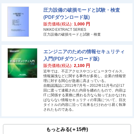
圧力設備の破損モードと試験・検査
(PDFダウンロード版)
販売価格(税込):
1,000
円
NIKKO EXTRACT SERIES
圧力設備の破損モードと試験・検査
エンジニアのための情報セキュリティ
入門(PDFダウンロード版)
販売価格(税込):
2,100
円
近年では、不正アクセスやコンピュータウイルス、
情報漏洩などに関する事件が多発し、企業の情報管
理に対する関心が急速に高まっている。
自動認識誌に2011年7月号～2012年11月号の計17
回に渡って連載された内容を纏めたもので、内容は
IT に関係する業務に携わる方なら知っておかなけれ
ばならない情報セキュリティの常識について、目次
タイトルの内容に沿って出来るだけわかり易く執筆
されたものである。
もっとみる(＋15件)