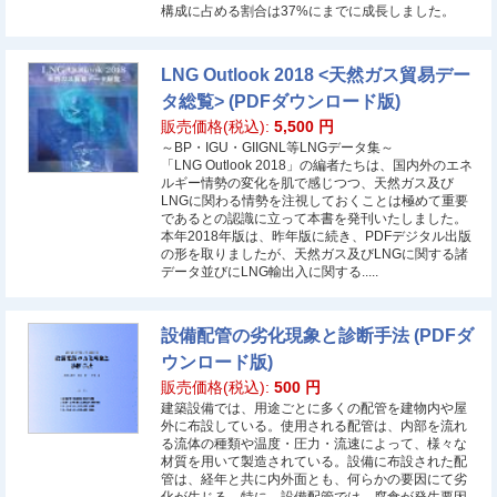
構成に占める割合は37%にまでに成長しました。
LNG Outlook 2018 <天然ガス貿易デー
タ総覧> (PDFダウンロード版)
販売価格(税込):
5,500
円
～BP・IGU・GIIGNL等LNGデータ集～
「LNG Outlook 2018」の編者たちは、国内外のエネ
ルギー情勢の変化を肌で感じつつ、天然ガス及び
LNGに関わる情勢を注視しておくことは極めて重要
であるとの認識に立って本書を発刊いたしました。
本年2018年版は、昨年版に続き、PDFデジタル出版
の形を取りましたが、天然ガス及びLNGに関する諸
データ並びにLNG輸出入に関する.....
設備配管の劣化現象と診断手法 (PDFダ
ウンロード版)
販売価格(税込):
500
円
建築設備では、用途ごとに多くの配管を建物内や屋
外に布設している。使用される配管は、内部を流れ
る流体の種類や温度・圧力・流速によって、様々な
材質を用いて製造されている。設備に布設された配
管は、経年と共に内外面とも、何らかの要因にて劣