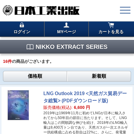
ログイン
MYページ
カートを見る
NIKKO EXTRACT SERIES
16
件
の商品がございます。
価格順
新着順
LNG Outlook 2019 <天然ガス貿易デー
タ総覧> (PDFダウンロード版)
販売価格(税込):
6,600
円
2019年は1969年11月に初めてLNGが日本に輸入さ
れてから50年目の節目に当たります。そして、LNG
輸入はこの間順調な伸びを続け、2018年のLNG輸入
量は8,400万トン台であり、天然ガスが一次エネルギ
ー供給構成に占める割合は22%に、さらに、発電量