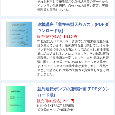
それを利用して施設諸元や点検結果等のデータから
インフラの現状把握、点検・修繕計画の策定、実績
管理等を実施している。
連載講座「非在来型天然ガス」(PDFダ
ウンロード版)
販売価格(税込):
1,620
円
21世紀に入りエネルギー資源では非在来型資源が注
目を集めています。液体燃料資源に関しては,オイル
サンドが経済性のある石油として認められ,石油埋蔵
量に組み込まれることになりました。その結果,石油
埋蔵量の世界地図は一変しました。また,気体燃料資
源に関しては,米国でのいわゆるシェールガス革命に
より,シェールガスの商業生産が拡大し新しい天然ガ
スとして認められ,世界の天然ガス資源量も大きく増
加しました。
並列運転ポンプの運転計画 (PDFダウン
ロード版)
販売価格(税込):
500
円
NIKKO EXTRACT SERIES
並列運転ポンプの運転計画