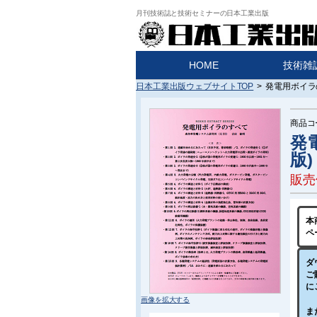
月刊技術誌と技術セミナーの日本工業出版
HOME
技術雑
日本工業出版ウェブサイトTOP
>
発電用ボイラの
商品コ
発
版)
販売
本
ペ
ダ
ご
に
画像を拡大する
ま