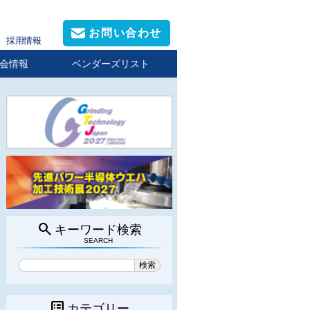
お問い合わせ
採用情報
会情報
ベンダーズリスト
search
キーワード検索
SEARCH
list_alt
カテゴリー