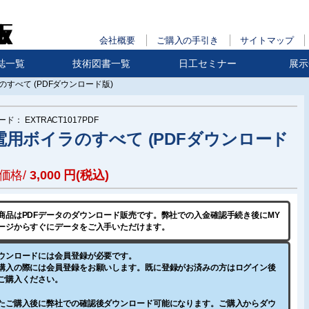
会社概要
ご購入の手引き
サイトマップ
誌一覧
技術図書一覧
日工セミナー
展示
すべて (PDFダウンロード版)
ード：
EXTRACT1017PDF
電用ボイラのすべて (PDFダウンロード
価格/
3,000
円(税込)
商品はPDFデータのダウンロード販売です。
弊社での入金確認手続き後
にMY
ージからすぐにデータをご入手いただけます。
ウンロードには会員登録が必要です。
購入の際には会員登録をお願いします。既に登録がお済みの方はログイン後
ご購入ください。
たご購入後に弊社での確認後ダウンロード可能になります。ご購入からダウ