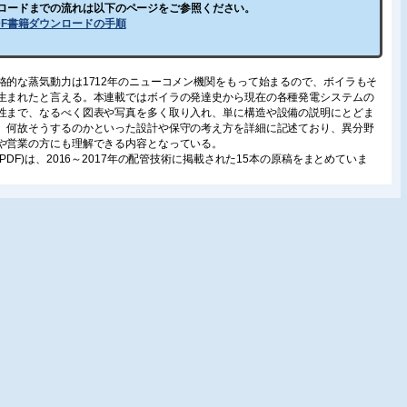
ロードまでの流れは以下のページをご参照ください。
DF書籍ダウンロードの手順
的な蒸気動力は1712年のニューコメン機関をもって始まるので、ボイラもそ
生まれたと言える。本連載ではボイラの発達史から現在の各種発電システムの
性まで、なるべく図表や写真を多く取り入れ、単に構造や設備の説明にとどま
、何故そうするのかといった設計や保守の考え方を詳細に記述ており、異分野
や営業の方にも理解できる内容となっている。
(PDF)は、2016～2017年の配管技術に掲載された15本の原稿をまとめていま
:高効率発電システム研究所(元IHI) 吉田 敏明
 126ページ 定価3,000円(税別)
1回 1.連載を始めるにあたって(目次予定、著者略歴)/2.ボイラの発達史-1(①ボイ
達の諸段階:ニューコメン～ワット～火力発電所の出現～貫流ボイラの発明)
回 2.ボイラの発達史-2(②我が国の発電用ボイラの変遷-1:1900 年以前～1901
第2次世界大戦～1960 年前半まで)
3回 2.ボイラの発達史-3(③我が国の発電用ボイラの変遷-2:1960 年代後半～
0 年～現在まで)