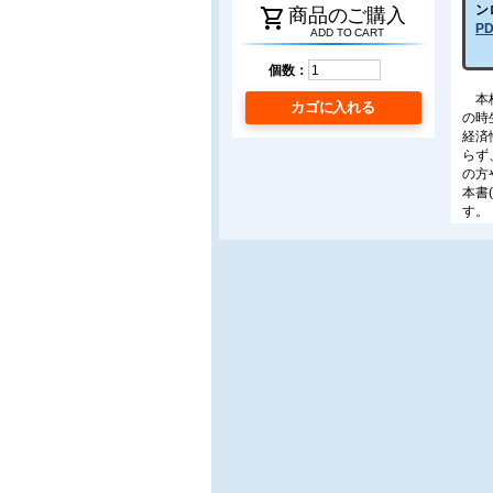
ン
shopping_cart
商品のご購入
P
ADD TO CART
個数：
本格
カゴに入れる
の時
経済
らず
の方
本書
す。
著者
B5判
目次
・第
ラ発
・第2
年～
・第
199