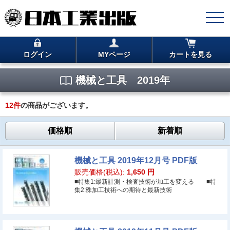
ログイン
MYページ
カートを見る
機械と工具 2019年
12
件
の商品がございます。
価格順
新着順
機械と工具 2019年12月号 PDF版
販売価格(税込):
1,650
円
■特集1:最新計測・検査技術が加工を変える ■特
集2:殊加工技術への期待と最新技術