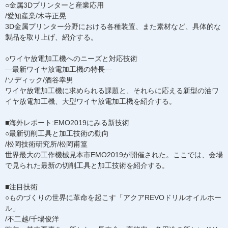
○金属3Dプリンターと産業応用
/愛知産業/木寺正晃
3D金属プリンター分野における各種装置、また素材など、具体的な
製品を取り上げ、紹介する。
○ワイヤ放電加工機へのニーズと対応技術
―最新ワイヤ放電加工機の特長―
/ソディック/酒谷幸男
ワイヤ放電加工機に求められる課題と、それらに応える新型の油ワ
イヤ放電加工機、大型ワイヤ放電加工機を紹介する。
■海外レポート:EMO2019にみる新技術
○最新切削工具と加工技術の動向
/松岡技術研究所/松岡甫篁
世界最大の工作機械見本市EMO2019が開催された。ここでは、会場
で見られた最新の切削工具と加工技術を紹介する。
■注目技術
○ものづくりの世界に革命を起こす「アクアREVOドリルオイルホー
ル」
/不二越/千場俊洋