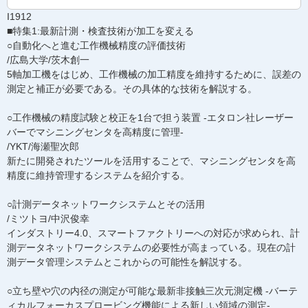
I1912
■特集1:最新計測・検査技術が加工を変える
○自動化へと進む工作機械精度の評価技術
/広島大学/茨木創一
5軸加工機をはじめ、工作機械の加工精度を維持するために、誤差の
測定と補正が必要である。その具体的な技術を解説する。
○工作機械の精度試験と校正を1台で担う装置 -エタロン社レーザー
バーでマシニングセンタを高精度に管理-
/YKT/海瀬聖次郎
新たに開発されたツールを活用することで、マシニングセンタを高
精度に維持管理するシステムを紹介する。
○計測データネットワークシステムとその活用
/ミツトヨ/中沢俊幸
インダストリー4.0、スマートファクトリーへの対応が求められ、計
測データネットワークシステムの必要性が高まっている。現在の計
測データ管理システムとこれからの可能性を解説する。
○立ち壁や穴の内径の測定が可能な最新非接触三次元測定機 -バーテ
ィカルフォーカスプロービング機能による新しい領域の測定-