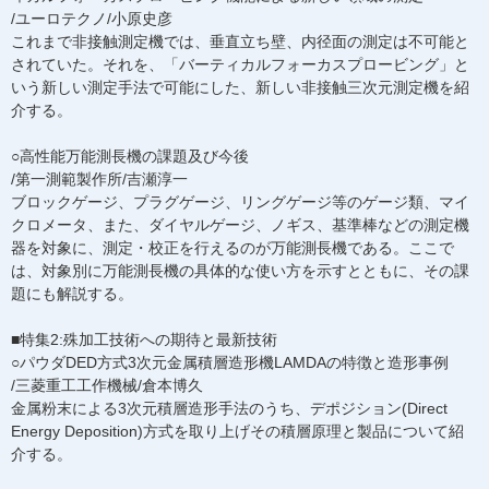
/ユーロテクノ/小原史彦
これまで非接触測定機では、垂直立ち壁、内径面の測定は不可能と
されていた。それを、「バーティカルフォーカスプロービング」と
いう新しい測定手法で可能にした、新しい非接触三次元測定機を紹
介する。
○高性能万能測長機の課題及び今後
/第一測範製作所/吉瀬淳一
ブロックゲージ、プラグゲージ、リングゲージ等のゲージ類、マイ
クロメータ、また、ダイヤルゲージ、ノギス、基準棒などの測定機
器を対象に、測定・校正を行えるのが万能測長機である。ここで
は、対象別に万能測長機の具体的な使い方を示すとともに、その課
題にも解説する。
■特集2:殊加工技術への期待と最新技術
○パウダDED方式3次元金属積層造形機LAMDAの特徴と造形事例
/三菱重工工作機械/倉本博久
金属粉末による3次元積層造形手法のうち、デポジション(Direct
Energy Deposition)方式を取り上げその積層原理と製品について紹
介する。