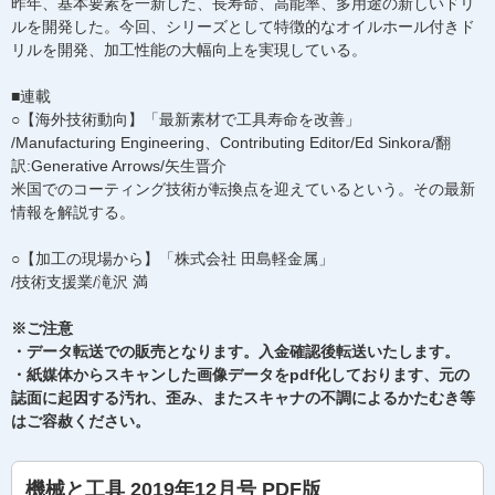
昨年、基本要素を一新した、長寿命、高能率、多用途の新しいドリ
ルを開発した。今回、シリーズとして特徴的なオイルホール付きド
リルを開発、加工性能の大幅向上を実現している。
■連載
○【海外技術動向】「最新素材で工具寿命を改善」
/Manufacturing Engineering、Contributing Editor/Ed Sinkora/翻
訳:Generative Arrows/矢生晋介
米国でのコーティング技術が転換点を迎えているという。その最新
情報を解説する。
○【加工の現場から】「株式会社 田島軽金属」
/技術支援業/滝沢 満
※ご注意
・データ転送での販売となります。入金確認後転送いたします。
・紙媒体からスキャンした画像データをpdf化しております、元の
誌面に起因する汚れ、歪み、またスキャナの不調によるかたむき等
はご容赦ください。
機械と工具 2019年12月号 PDF版