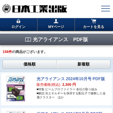
ログイン
MYページ
カートを見る
光アライアンス PDF版
158
件
の商品がございます。
価格順
新着順
光アライアンス 2024年10月号 PDF版
販売価格(税込):
2,300
円
■特集:ビームプロファイラー 各社の取り組み
■解説:光エネルギーを保持する配位子で修飾した金
属クラスター ほか