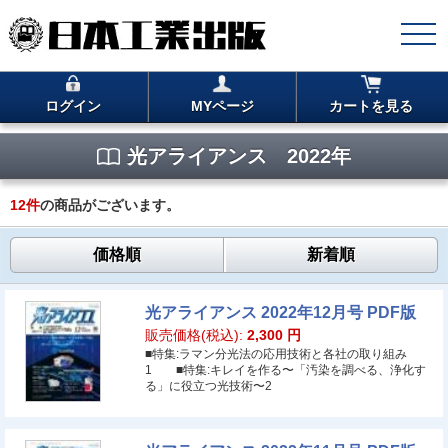
ログイン
MYページ
カートを見る
光アライアンス 2022年
12
件
の商品がございます。
価格順
新着順
光アライアンス 2022年12月号 PDF版
販売価格(税込):
2,300
円
■特集:ラマン分光法の応用技術と各社の取り組み
1 ■特集:キレイを作る〜「汚染を調べる、浄化す
る」に役立つ光技術〜2