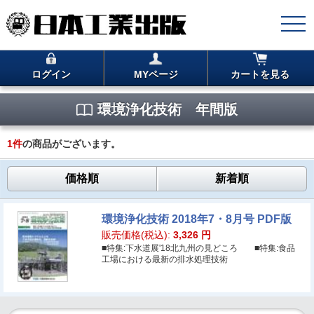
ログイン
MYページ
カートを見る
環境浄化技術 年間版
1
件
の商品がございます。
価格順
新着順
環境浄化技術 2018年7・8月号 PDF版
販売価格(税込):
3,326
円
■特集:下水道展'18北九州の見どころ ■特集:食品
工場における最新の排水処理技術