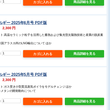
：
商品詳細を見る
ギー 2025年6月号 PDF版
：
2,300
円
ート:高温セラミック粒子を活用した蓄熱および集光型太陽熱技術と産業の脱炭素
米国アラスカ州のLNG輸出について ほか
：
商品詳細を見る
ギー 2025年5月号 PDF版
：
2,300
円
ート:ガス焚き小型貫流蒸気ボイラをモデルチェンジ ほか
e-メタンの開発動向について
：
商品詳細を見る