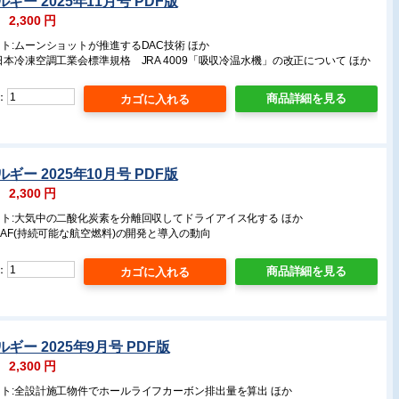
ー 2025年11月号 PDF版
：
2,300
円
ト:ムーンショットが推進するDAC技術 ほか
日本冷凍空調工業会標準規格 JRA 4009「吸収冷温水機」の改正について ほか
：
商品詳細を見る
ー 2025年10月号 PDF版
：
2,300
円
ート:大気中の二酸化炭素を分離回収してドライアイス化する ほか
SAF(持続可能な航空燃料)の開発と導入の動向
：
商品詳細を見る
ギー 2025年9月号 PDF版
：
2,300
円
ート:全設計施工物件でホールライフカーボン排出量を算出 ほか