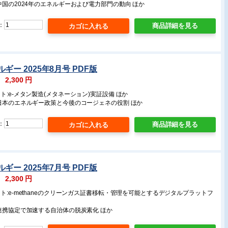
中国の2024年のエネルギーおよび電力部門の動向 ほか
：
商品詳細を見る
ギー 2025年8月号 PDF版
：
2,300
円
ト:e-メタン製造(メタネーション)実証設備 ほか
:日本のエネルギー政策と今後のコージェネの役割 ほか
：
商品詳細を見る
ギー 2025年7月号 PDF版
：
2,300
円
ト:e-methaneのクリーンガス証書移転・管理を可能とするデジタルプラットフ
連携協定で加速する自治体の脱炭素化 ほか