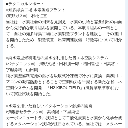
■テクニカルレポート
○知多緑浜工場 水素製造プラント
/東邦ガス㈱ 村松征直
当社は、水素社会の到来を見据え、水素の供給と需要創出の両面
から先行的な取り組みを展開している。本取り組みの一環とし
て、自社の知多緑浜工場に水素製造プラントを建設し、その運用
を開始したため、製造装置、出荷関連設備、特徴等について紹介
する。
○純水素型燃料電池の温水を利用した省エネ空調システム
/パナソニック㈱ 河野文紀・田村朋一郎・増田哲也・日高将・
字廻勇哉・山田剛
純水素型燃料電池の温水を吸収式冷凍機で冷水に変換、業務用エ
アコンの凝縮熱源とすることで空調動力を半減する新たな省エネ
空調システムを開発、「H2 KIBOUFIELD」(滋賀県草津市)にお
いて実証試験を開始した。
○水素を用いた新しいメタネーション触媒の開発
/伊藤忠セラテック㈱ 髙橋陽・下里純也
カーボンニュートラル技術として二酸化炭素と水素から化学合成
するメタネーション技術が注目されている。当社では、メタネー