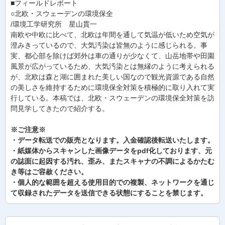
■フィールドレポート
○北欧・スウェーデンの環境保全
/環境工学研究所 星山貫一
南欧や中欧に比べて、北欧は年間を通して気温が低いため空気が
澄みきっているので、大気汚染は皆無のように感じられる。事
実、都心部を除けば郊外は車の通りが少なくて、山岳地帯や田園
風景が広がっているため、大気汚染とは無縁のように考えられる
が、北欧は森と湖に囲まれた美しい国なので観光資源である自然
の美しさを維持するために環境保全対策を積極的に取り入れて実
行している。本稿では、北欧・スウェーデンの環境保全対策を訪
問見学してきたので紹介する。
※ご注意※
・データ転送での販売となります。入金確認後転送いたします。
・紙媒体からスキャンした画像データをpdf化しております、元
の誌面に起因する汚れ、歪み、またスキャナの不調によるかたむ
き等はご容赦ください。
・個人的な範囲を超える使用目的での複製、ネットワークを通じ
て収録されたデータを送信できる状態にすることを禁じます。