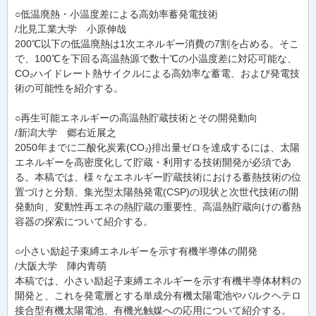
○低温廃熱・小温度差による高効率蓄発電技術
/北見工業大学 小原伸哉
200℃以下の低温廃熱は1次エネルギー消費の7割を占める。そこ
で、100℃を下回る高温熱源で数十℃の小温度差に対応可能な、
CO₂ハイドレート熱サイクルによる高効率な蓄電、および発電技
術の可能性を紹介する。
○再生可能エネルギーの高温熱貯蔵技術とその開発動向
/新潟大学 郷右近展之
2050年までに二酸化炭素(CO₂)排出量ゼロを達成するには、太陽
エネルギーを高密度化して貯蔵・利用する技術開発が必須であ
る。本稿では、様々なエネルギー貯蔵技術における蓄熱技術の位
置づけと分類、集光型太陽熱発電(CSP)の現状と次世代技術の開
発動向、変動性再エネの熱貯蔵の重要性、高温熱貯蔵向けの蓄熱
容器の探索について紹介する。
○小さい励起子束縛エネルギーを示す有機半導体の開発
/大阪大学 陣内青萌
本稿では、小さい励起子束縛エネルギーを示す有機半導体材料の
開発と、これを発電層とする単成分有機太陽電池やバルクヘテロ
接合型有機太陽電池、有機光触媒への応用について紹介する。