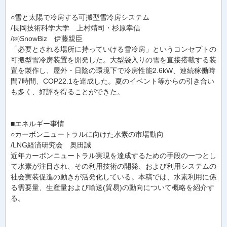
○雪と太陽で冷房する可搬型雪冷房システム
/長岡技術科学大学 上村靖司・杉原幸信
/㈱SnowBiz 伊藤親臣
「必要とされる場所に持っていける雪冷房」というコンセプトの
可搬型雪冷房装置を開発した。大型袋入りの雪を直接搭載する装
置を製作し、屋外・日陰の環境下で冷房性能2.6kW、連続稼働時
間7時間、COP22.1を達成した。夏のイベント等からの引き合い
も多く、好評を得ることができた。
■エネルギー事情
○カーボンニュートラルに向けた水素の市場動向
/LNG経済研究会 奥田誠
近年カーボンニュートラル実現を達成するための手段の一つとし
て水素が注目され、その利用技術の開発、および利用システムの
社会実装促進の動きが活発化している。本稿では、水素利用に係
る需要量、生産量および輸送(貿易)の動向について概略を紹介す
る。