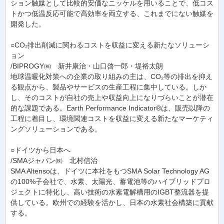
ション触媒として比較的安価なニッケルを用いることで、低コス
トかつ低温反応可能で高効率を両立する、これまでにない触媒を
開発した。
○CO₂排出削減に関わるコストを収益に変える新たなソリューシ
ョン
/BIPROGY㈱ 新井康治・山口啓一郎・堤裕太朗
地球温暖化対策への企業の取り組みの主は、CO₂等の排出を抑え
る観点から、製品やサービスの生産工程に集中している。しか
し、そのコストが自社の売上や収益向上になりづらいことが潜在
的な課題である。Earth Performance Indicator®は、販売以降の
工程に着目し、環境関連コストを収益に変える新たなマーケティ
ングソリューションである。
○ドイツから日本へ
/SMAジャパン㈱ 北村信治
SMA Altensoは、ドイツに本社をもつSMA Solar Technology AG
の100%子会社で、水素、太陽光、蓄電池等のハイブリッドプロ
ジェクトに特化し、高い技術の水素電解槽用のIGBT整流器を提
供している。欧州での経験を活かし、日本の水素社会構築に貢献
する。