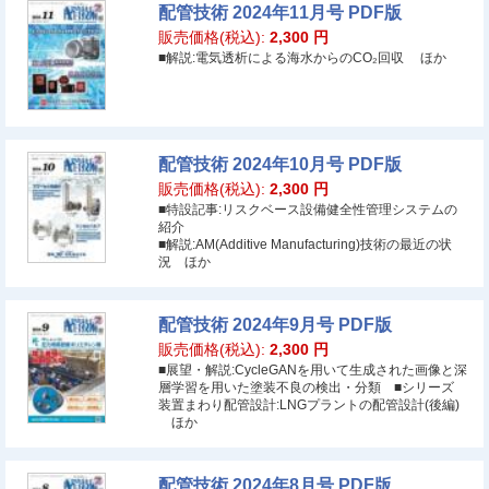
配管技術 2024年11月号 PDF版
販売価格(税込):
2,300
円
■解説:電気透析による海水からのCO₂回収 ほか
配管技術 2024年10月号 PDF版
販売価格(税込):
2,300
円
■特設記事:リスクベース設備健全性管理システムの
紹介
■解説:AM(Additive Manufacturing)技術の最近の状
況 ほか
配管技術 2024年9月号 PDF版
販売価格(税込):
2,300
円
■展望・解説:CycleGANを用いて生成された画像と深
層学習を用いた塗装不良の検出・分類 ■シリーズ
装置まわり配管設計:LNGプラントの配管設計(後編)
ほか
配管技術 2024年8月号 PDF版