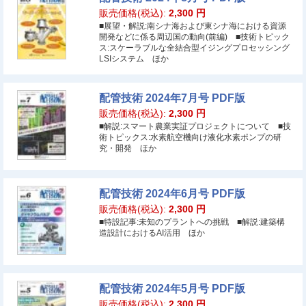
販売価格(税込):
2,300
円
■展望・解説:南シナ海および東シナ海における資源
開発などに係る周辺国の動向(前編) ■技術トピック
ス:スケーラブルな全結合型イジングプロセッシング
LSIシステム ほか
配管技術 2024年7月号 PDF版
販売価格(税込):
2,300
円
■解説:スマート農業実証プロジェクトについて ■技
術トピックス:水素航空機向け液化水素ポンプの研
究・開発 ほか
配管技術 2024年6月号 PDF版
販売価格(税込):
2,300
円
■特設記事:未知のプラントへの挑戦 ■解説:建築構
造設計におけるAI活用 ほか
配管技術 2024年5月号 PDF版
販売価格(税込):
2,300
円