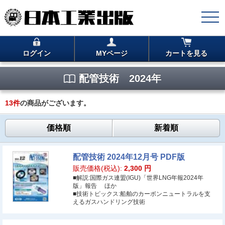
ログイン
MYページ
カートを見る
配管技術 2024年
13
件
の商品がございます。
価格順
新着順
配管技術 2024年12月号 PDF版
販売価格(税込):
2,300
円
■解説:国際ガス連盟(IGU)「世界LNG年報2024年
版」報告 ほか
■技術トピックス:船舶のカーボンニュートラルを支
えるガスハンドリング技術