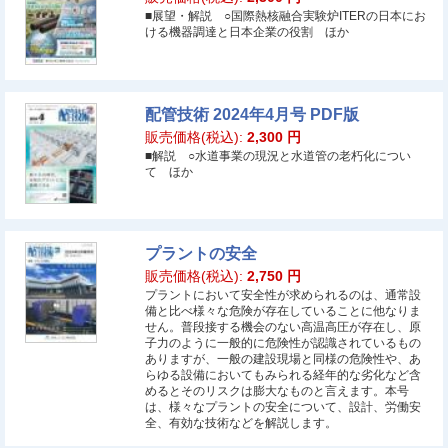
■展望・解説 ○国際熱核融合実験炉ITERの日本にお
ける機器調達と日本企業の役割 ほか
配管技術 2024年4月号 PDF版
販売価格(税込):
2,300
円
■解説 ○水道事業の現況と水道管の老朽化につい
て ほか
プラントの安全
販売価格(税込):
2,750
円
プラントにおいて安全性が求められるのは、通常設
備と比べ様々な危険が存在していることに他なりま
せん。普段接する機会のない高温高圧が存在し、原
子力のように一般的に危険性が認識されているもの
ありますが、一般の建設現場と同様の危険性や、あ
らゆる設備においてもみられる経年的な劣化など含
めるとそのリスクは膨大なものと言えます。本号
は、様々なプラントの安全について、設計、労働安
全、有効な技術などを解説します。