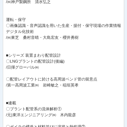
/㈱神戸製鋼所 清水弘之
運転・保守
〇画像認識・音声認識を用いた生産・据付・保守現場の作業情報
デジタル化技術
/㈱東芝 桑村音晴・大島宏友・櫻井勇樹
■シリーズ 装置まわり配管設計
〇LNGプラントの配管設計(後編)
/日揮グローバル㈱
〇配管レイアウトに於ける高周波ベンド管の留意点
/第一高周波工業㈱ 岩崎敏之・稲垣英孝
■連載
〇プラント配管系の流体解析①
/元)東洋エンジニアリング㈱ 木内龍彦
〇ボイラの構造と材料並びに溶接と熱処理②