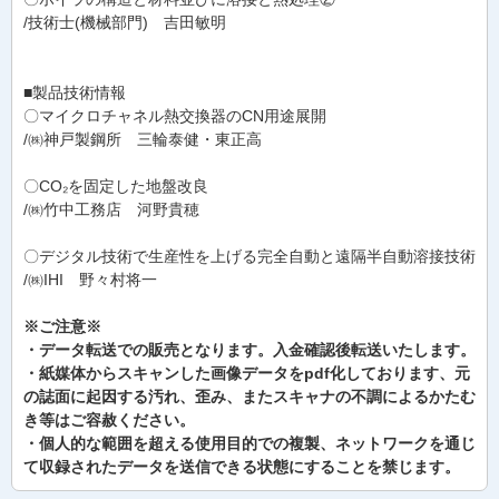
/技術士(機械部門) 吉田敏明
■製品技術情報
〇マイクロチャネル熱交換器のCN用途展開
/㈱神戸製鋼所 三輪泰健・東正高
〇CO₂を固定した地盤改良
/㈱竹中工務店 河野貴穂
〇デジタル技術で生産性を上げる完全自動と遠隔半自動溶接技術
/㈱IHI 野々村将一
※ご注意※
・データ転送での販売となります。入金確認後転送いたします。
・紙媒体からスキャンした画像データをpdf化しております、元
の誌面に起因する汚れ、歪み、またスキャナの不調によるかたむ
き等はご容赦ください。
・個人的な範囲を超える使用目的での複製、ネットワークを通じ
て収録されたデータを送信できる状態にすることを禁じます。