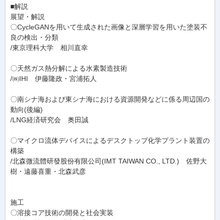
■解説
展望・解説
〇CycleGANを用いて生成された画像と深層学習を用いた塗装不
良の検出・分類
/東京理科大学 相川直幸
〇天然ガス熱分解による水素製造技術
/㈱IHI 伊藤隆政・宮浦拓人
〇南シナ海および東シナ海における資源開発などに係る周辺国の
動向(後編)
/LNG経済研究会 奥田誠
〇マイクロ流体デバイスによるデスクトップ化学プラント装置の
構築
/北森微流體研發股份有限公司(IMT TAIWAN CO., LTD.) 佐野大
樹・遠藤喜重・北森武彦
施工
〇溶接コア技術の開発と社会実装