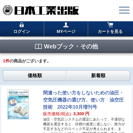
ログイン
MYページ
カートを見る
Webブック・その他
1
件
の商品がございます。
価格順
新着順
間違った使い方をしないための油圧・
空気圧機器の選び方、使い方 油空圧
技術 2022年10月増刊号
販売価格(税込):
3,300
円
油圧・空気圧システムの選定にあたって、不適切な
機器を選定すると、目標の速度に達しない、推力が
不足するなどのスペック不足が考えられます。ま