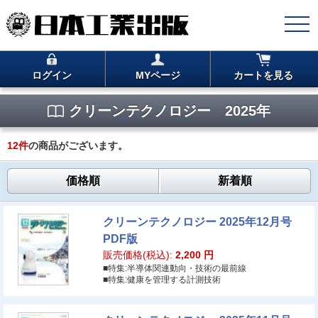
ログイン
MYページ
カートを見る
クリーンテクノロジー 2025年
12
件
の商品がございます。
価格順
新着順
クリーンテクノロジー 2025年12月号
PDF版
販売価格(税込):
2,200
円
■特集:半導体関連動向・技術の最前線
■特集:健康を管理する計測技術