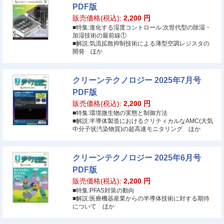
PDF版
販売価格(税込):
2,200
円
■特集:進化する湿度コントロール:次世代型の除湿・
加湿技術の最前線①
■解説:気流拡散抑制技術による薄型空調レジスタの
開発 ほか
クリーンテクノロジー 2025年7月号
PDF版
販売価格(税込):
2,200
円
■特集:環境微生物の実態と制御方法
■解説:半導体製造におけるクリティカルなAMC(大気
中分子状汚染物質)の超高速モニタリング ほか
クリーンテクノロジー 2025年6月号
PDF版
販売価格(税込):
2,200
円
■特集:PFAS対策の動向
■解説:医療機器産業からの半導体技術に対する期待
について ほか