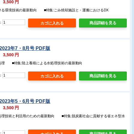
：
3,500
円
おける環境技術の最新動向 ■特集:ごみ焼却施設と・運搬におけるDX
：
商品詳細を見る
023年7・8月号 PDF版
：
3,500
円
み処理 ■特集:陸上養殖による水処理技術の最新動向
：
商品詳細を見る
023年5・6月号 PDF版
：
3,500
円
の処理技術と利活用のための最新動向 ■特集:脱炭素社会に貢献する省エネ型水
：
商品詳細を見る