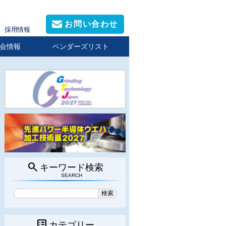
お問い合わせ
採用情報
会情報
ベンダーズリスト
search
キーワード検索
SEARCH
list_alt
カテゴリー