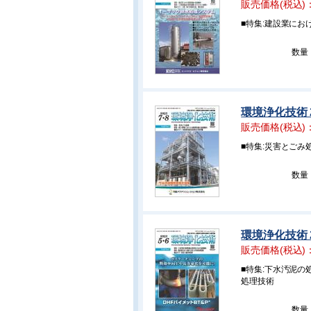
販売価格(税込)
■特集:建設業に
数量
環境浄化技術 2
販売価格(税込)
■特集:災害とご
数量
環境浄化技術 2
販売価格(税込)
■特集:下水汚泥
処理技術
数量