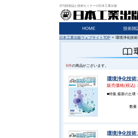
月刊技術誌と技術セミナーの日本工業出版
HOME
技術雑
日本工業出版ウェブサイトTOP
>
環境浄化技術 
6件
の商品がございます。
環境浄化技術 2
販売価格(税込)
■特集:最新の土
数量
環境浄化技術 2