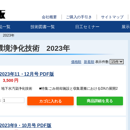
会社概要
ご購入の手引き
サイトマップ
誌一覧
技術図書一覧
日工セミナー
展示
2023年
環境浄化技術 2023年
価格順
新着順
表示件数
023年11・12月号 PDF版
：
3,500
円
壌・地下水汚染浄化技術 ■特集:ごみ焼却施設と収集運搬におけるDXの展開2
：
商品詳細を見る
023年9・10月号 PDF版