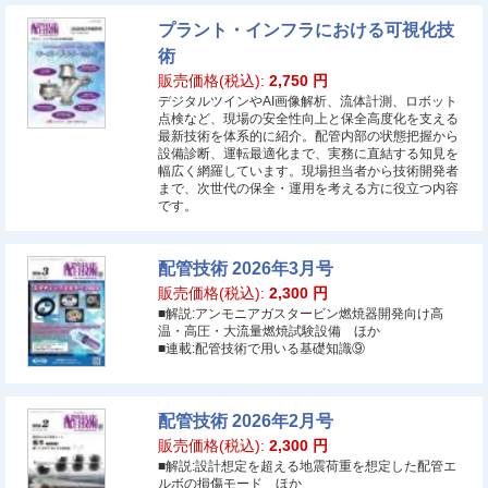
プラント・インフラにおける可視化技
術
販売価格(税込):
2,750
円
デジタルツインやAI画像解析、流体計測、ロボット
点検など、現場の安全性向上と保全高度化を支える
最新技術を体系的に紹介。配管内部の状態把握から
設備診断、運転最適化まで、実務に直結する知見を
幅広く網羅しています。現場担当者から技術開発者
まで、次世代の保全・運用を考える方に役立つ内容
です。
配管技術 2026年3月号
販売価格(税込):
2,300
円
■解説:アンモニアガスタービン燃焼器開発向け高
温・高圧・大流量燃焼試験設備 ほか
■連載:配管技術で用いる基礎知識⑨
配管技術 2026年2月号
販売価格(税込):
2,300
円
■解説:設計想定を超える地震荷重を想定した配管エ
ルボの損傷モード ほか