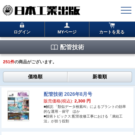
ログイン
MYページ
カートを見る
配管技術
251
件
の商品がございます。
価格順
新着順
配管技術 2026年8月号
販売価格(税込):
2,300
円
■解説:「類似データ検索AI」によるプラントの効率
的な運用・保守 ほか
■技術トピックス:配管改修工事における「凍結工
法」が担う役割