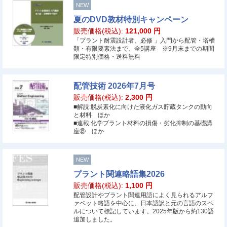
NEW
夏のDVD教材特別キャンペーン
販売価格(税込):
121,000
円
「プラント耐震設計者、必修 」入門から配管・塔槽
類・有限要素法まで、全5講座 ※9月末までの期間
限定特別価格・送料無料
配管技術 2026年7月号
販売価格(税込):
2,300
円
■解説:脱炭素化に向けた液化ガス貯蔵タンクの動向
と材料 ほか
■連載:化学プラント材料の損傷・劣化抑制の基礎講
座⑮ ほか
NEW
プラント関連略語集2026
販売価格(税込):
1,100
円
配管設計やプラント関連用語によく見られるアルフ
ァベット略語を中心に、日本語訳と元の言語のスペ
ルについて標記しています。2025年版から約130語
追加しました。