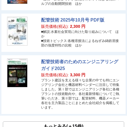
ルブの自動開閉技術 ほか
配管技術 2025年10月号 PDF版
販売価格(税込):
2,300
円
■解説:水素社会実現に向けた取り組みについて ほ
か
■技術トピックス:各種溶接法によるねずみ鋳鉄溶接
部の強度特性の比較 ほか
配管技術者のためのエンジニアリング
ガイド2025
販売価格(税込):
3,300
円
プラント建設を支える様々な企業の中でも特にエン
ジアリング会社と機器材料ベンダーに注目して特集
しました。第Ⅰ部ではエンジニアリング各社に各種
プラントの技術動向や、各社最新情報についてご執
筆いただき、第Ⅱ部では、配管材料、機器メーカー
各社を主力製品ごとにまとめた会社紹介を掲載して
います。
もっとみる(＋15件)