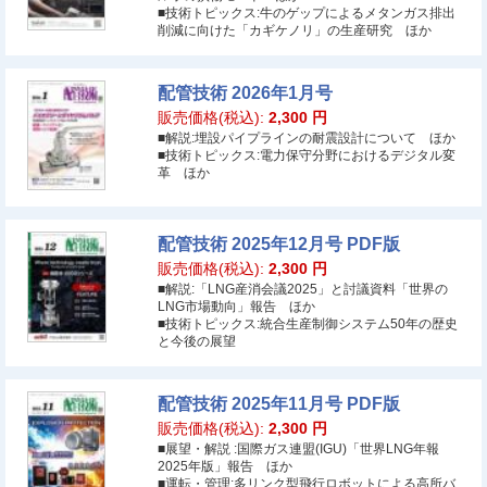
■技術トピックス:牛のゲップによるメタンガス排出
削減に向けた「カギケノリ」の生産研究 ほか
配管技術 2026年1月号
販売価格(税込):
2,300
円
■解説:埋設パイプラインの耐震設計について ほか
■技術トピックス:電力保守分野におけるデジタル変
革 ほか
配管技術 2025年12月号 PDF版
販売価格(税込):
2,300
円
■解説:「LNG産消会議2025」と討議資料「世界の
LNG市場動向」報告 ほか
■技術トピックス:統合生産制御システム50年の歴史
と今後の展望
配管技術 2025年11月号 PDF版
販売価格(税込):
2,300
円
■展望・解説 :国際ガス連盟(IGU)「世界LNG年報
2025年版」報告 ほか
■運転・管理:多リンク型飛行ロボットによる高所バ