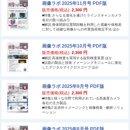
画像ラボ 2025年11月号 PDF版
販売価格(税込):
2,300
円
■特集:さらなる進化を遂げたラインスキャンカメラ
各社の取り組み①
■解説:身体関節位置間距離を利用した遮蔽や体格差
に対して頑健な画像からの作業負荷推定手法 ほか
画像ラボ 2025年10月号 PDF版
販売価格(税込):
2,300
円
■解説:高速検査を実現する錠剤検査装置 ほか
■話題の製品と技術:イメージングモジュールに進化
したデジタルマイクロスコープ ほか
画像ラボ 2025年9月号 PDF版
販売価格(税込):
2,300
円
■特集1:様々な分野で利用されている高速度カメラ
各社の主力製品
■特集2:近赤外イメージングと画像検査・解析ソリュ
ーション
画像ラボ 2025年8月号 PDF版