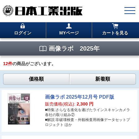
ログイン
MYページ
カートを見る
画像ラボ 2025年
12
件
の商品がございます。
価格順
新着順
画像ラボ 2025年12月号 PDF版
販売価格(税込):
2,300
円
■特集:さらなる進化を遂げたラインスキャンカメラ
各社の取り組み②
■解説:非破壊検査・外観検査用画像データセットプ
ロジェクト ほか