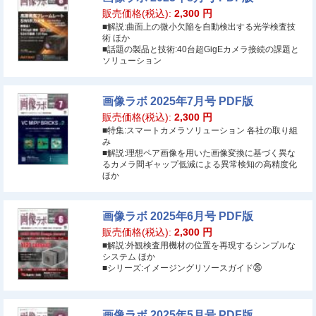
販売価格(税込):
2,300
円
■解説:曲面上の微小欠陥を自動検出する光学検査技
術 ほか
■話題の製品と技術:40台超GigEカメラ接続の課題と
ソリューション
画像ラボ 2025年7月号 PDF版
販売価格(税込):
2,300
円
■特集:スマートカメラソリューション 各社の取り組
み
■解説:理想ペア画像を用いた画像変換に基づく異な
るカメラ間ギャップ低減による異常検知の高精度化
ほか
画像ラボ 2025年6月号 PDF版
販売価格(税込):
2,300
円
■解説:外観検査用機材の位置を再現するシンプルな
システム ほか
■シリーズ:イメージングリソースガイド㉖
画像ラボ 2025年5月号 PDF版