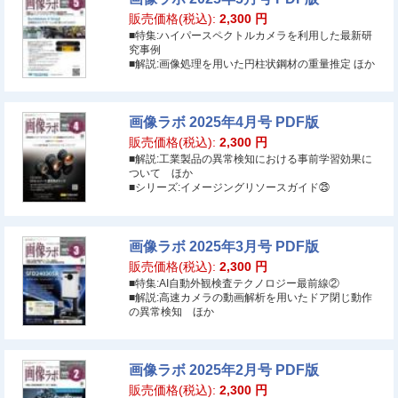
販売価格(税込):
2,300
円
■特集:ハイパースペクトルカメラを利用した最新研
究事例
■解説:画像処理を用いた円柱状鋼材の重量推定 ほか
画像ラボ 2025年4月号 PDF版
販売価格(税込):
2,300
円
■解説:工業製品の異常検知における事前学習効果に
ついて ほか
■シリーズ:イメージングリソースガイド㉕
画像ラボ 2025年3月号 PDF版
販売価格(税込):
2,300
円
■特集:AI自動外観検査テクノロジー最前線②
■解説:高速カメラの動画解析を用いたドア閉じ動作
の異常検知 ほか
画像ラボ 2025年2月号 PDF版
販売価格(税込):
2,300
円